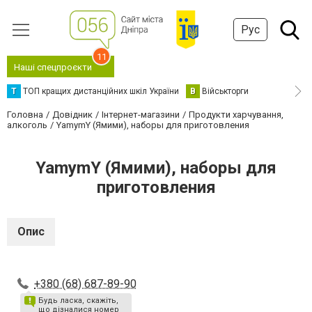
Рус
11
Наші спецпроєкти
Т
ТОП кращих дистанційних шкіл України
В
Військторги
Головна
Довідник
Інтернет-магазини
Продукти харчування,
алкоголь
YamymY (Ямими), наборы для приготовления
YamymY (Ямими), наборы для
приготовления
Опис
+380 (68) 687-89-90
Будь ласка, скажіть,
що дізналися номер