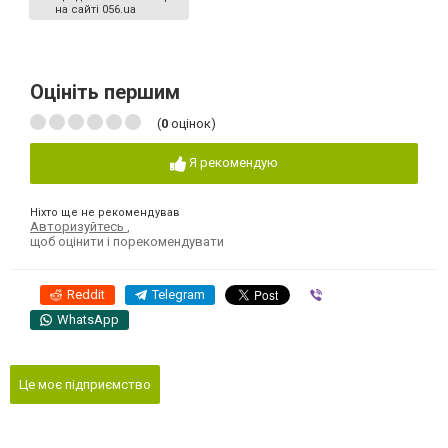
на сайті 056.ua
Оцініть першим
(
0
оцінок)
Я рекомендую
Ніхто ще не рекомендував
Авторизуйтесь
,
щоб оцінити і порекомендувати
Reddit
Telegram
Viber
WhatsApp
Це моє підприємство