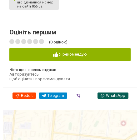
що дізналися номер
на сайті 056.ua
Оцініть першим
(
0
оцінок)
Я рекомендую
Ніхто ще не рекомендував
Авторизуйтесь
,
щоб оцінити і порекомендувати
Reddit
Telegram
Viber
WhatsApp