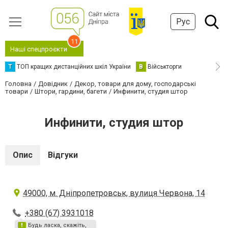
Рус
11
Наші спецпроєкти
Т
ТОП кращих дистанційних шкіл України
В
Військторги
Головна
Довідник
Декор, товари для дому, господарські
товари
Штори, гардини, багети
Инфинити, студия штор
Инфинити, студия штор
Опис
Відгуки
49000, м. Дніпропетровськ, вулиця Червона, 14
+380 (67) 3931018
Будь ласка, скажіть,