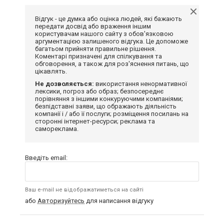
Відгук - це думка або оцінка людей, які бажають
передати досвід або враження іншим
користувачам нашого сайту з обов'язковою
аргументацією залишеного відгука. Це допоможе
багатьом прийняти правильне рішення.
Коментарі призначені для спілкування та
обговорення, а також для роз'яснення питань, що
цікавлять.
Не дозволяється:
використання ненормативної
лексики, погроз або образ; безпосереднє
порівняння з іншими конкуруючими компаніями;
безпідставні заяви, що ображають діяльність
компанії і / або її послуги; розміщення посилань на
сторонні інтернет-ресурси; реклама та
самореклама.
Введіть email:
Ваш e-mail не відображатиметься на сайті
або
Авторизуйтесь
для написання відгуку