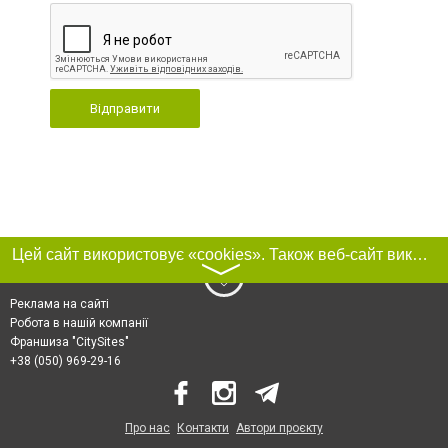
Відправити
Цей сайт використовує «cookies». Також веб-сайт використовує інтернет-сервіс для збору технічних даних стосовно відвідувачів з метою отримання маркетингової та статистичної інформації. Умови обробки даних відвідувачів сайту див.
〉
Реклама на сайті
Робота в нашій компанії
Франшиза "CitySites"
+38 (050) 969-29-16
Про нас
Контакти
Автори проєкту