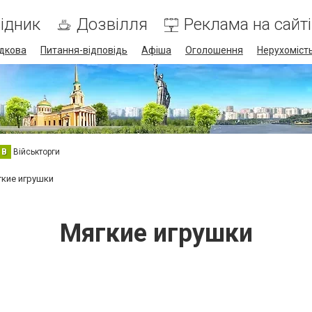
ідник
Дозвілля
Реклама на сайті
дкова
Питання-відповідь
Афіша
Оголошення
Нерухоміст
В
Військторги
кие игрушки
Мягкие игрушки