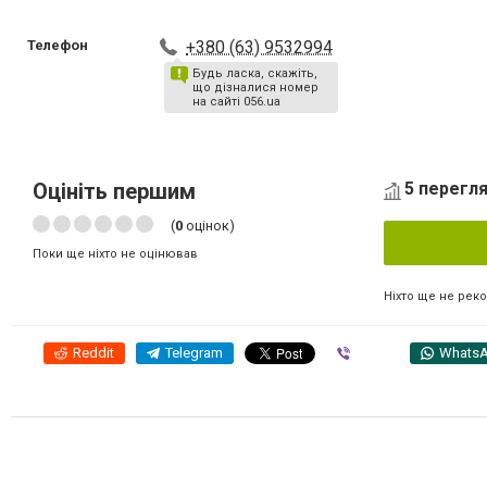
Телефон
+380 (63) 9532994
Будь ласка, скажіть,
що дізналися номер
на сайті 056.ua
Оцініть першим
5 перегля
(
0
оцінок)
Поки ще ніхто не оцінював
Ніхто ще не рек
Reddit
Telegram
Viber
Whats