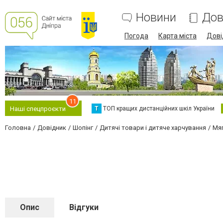
Новини
Дов
Погода
Карта міста
Дові
11
Т
ТОП кращих дистанційних шкіл України
Наші спецпроєкти
Головна
Довідник
Шопінг
Дитячі товари і дитяче харчування
Мяг
Опис
Відгуки