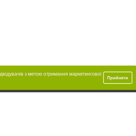
ідвідувачів з метою отримання маркетингової
Прийняти
ння в тексті