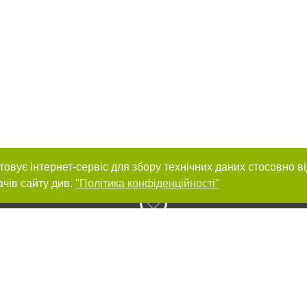
товує інтернет-сервіс для збору технічних даних стосовно в
ачів сайту див.
"Політика конфіденційності"
нас :
и
Автори проєкту
ування матеріалів без отримання попередньої згоди 056.ua за умови розміще