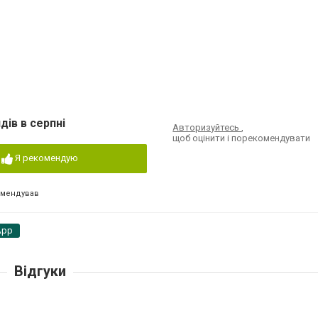
дів в серпні
Авторизуйтесь
,
щоб оцінити і порекомендувати
Я рекомендую
омендував
App
Відгуки