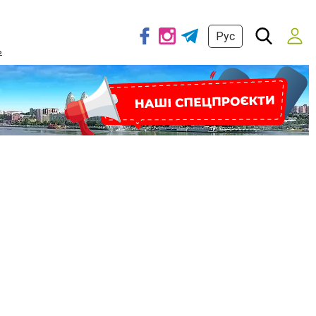
Рус
ь