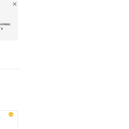
ніями;
та