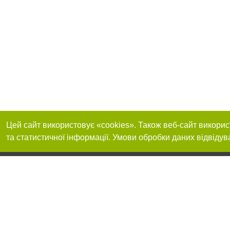
Цей сайт використовує «cookies». Також веб-сайт викорис
та статистичної інформації. Умови обробки даних відвідув
Реклама на сайті
Приєднуйтесь до 
Робота в нашій компанії
Франшиза "CitySites"
Про нас
Контакт
+38 (050) 969-29-16
З питань реклами: +38 (050) 969-29-16. E-mail:
Допускається цит