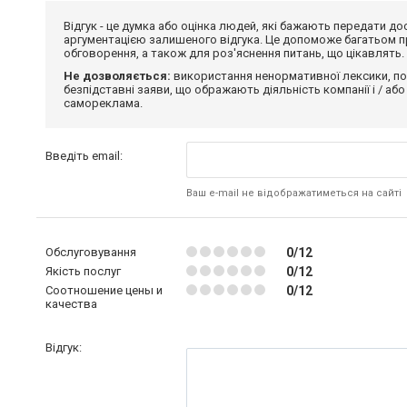
Відгук - це думка або оцінка людей, які бажають передати 
аргументацією залишеного відгука. Це допоможе багатьом пр
обговорення, а також для роз'яснення питань, що цікавлять.
Не дозволяється:
використання ненормативної лексики, по
безпідставні заяви, що ображають діяльність компанії і / або
самореклама.
Введіть email:
Ваш e-mail не відображатиметься на сайті
Обслуговування
0/12
Якість послуг
0/12
Соотношение цены и
0/12
качества
Відгук: