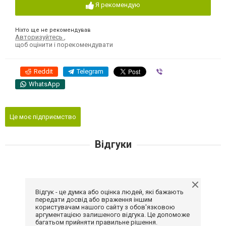
Я рекомендую
Ніхто ще не рекомендував
Авторизуйтесь
,
щоб оцінити і порекомендувати
Reddit
Telegram
Viber
WhatsApp
Це моє підприємство
Відгуки
Відгук - це думка або оцінка людей, які бажають
передати досвід або враження іншим
користувачам нашого сайту з обов'язковою
аргументацією залишеного відгука. Це допоможе
багатьом прийняти правильне рішення.