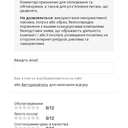
Коментарі призначені для спілкування та
обговорення, а також для роз'яснення питань, що
цікавлять.
Не дозволяється:
використання ненормативної
лексики, погроз або образ; безпосереднє
порівняння з іншими конкуруючими компаніями;
безпідставні заяви, що ображають діяльність
компанії і / або її послуги; розміщення посилань на
сторонні інтернет-ресурси; реклама та
самореклама.
Введіть email:
Ваш e-mail не відображатиметься на сайті
або
Авторизуйтесь
для написання відгуку
Обслуговування
0/12
Якість послуг
0/12
Соотношение цены и качества