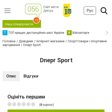
Рус
11
Наші спецпроєкти
Т
ТОП кращих дистанційних шкіл України
В
Військторги
Головна
Довідник
Інтернет-магазини
Спорттовари і спортивне
харчування
Dnepr Sport
Dnepr Sport
Опис
Відгуки
Оцініть першим
(
0
оцінок)