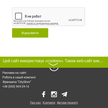
Відправити
Цей сайт використовує «cookies». Також веб-сайт використовує інтернет-сервіс для збору технічних даних стосовно відвідувачів з метою отримання маркетингової та статистичної інформації. Умови обробки даних відвідувачів сайту див.
〉
Реклама на сайті
Робота в нашій компанії
Франшиза "CitySites"
+38 (050) 969-29-16
Про нас
Контакти
Автори проєкту