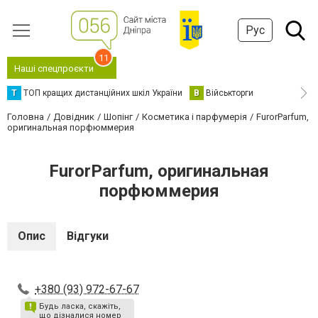
Рус
11
Наші спецпроєкти
Т
ТОП кращих дистанційних шкіл України
В
Військторги
Головна
Довідник
Шопінг
Косметика і парфумерія
FurorParfum,
оригинальная порфюммерия
FurorParfum, оригинальная
порфюммерия
Опис
Відгуки
+380 (93) 972-67-67
Будь ласка, скажіть,
що дізналися номер