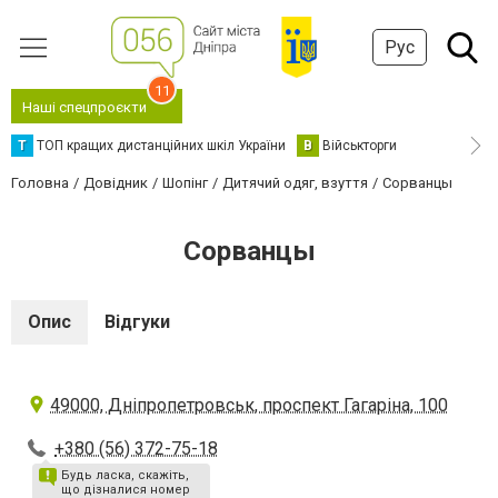
Рус
11
Наші спецпроєкти
Т
ТОП кращих дистанційних шкіл України
В
Військторги
Головна
Довідник
Шопінг
Дитячий одяг, взуття
Сорванцы
Сорванцы
Опис
Відгуки
49000, Дніпропетровськ, проспект Гагаріна, 100
+380 (56) 372-75-18
Будь ласка, скажіть,
що дізналися номер