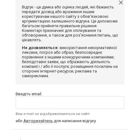
Відгук - це думка або оцінка людей, які бажають
передати досвід або враження іншим
користувачам нашого сайту з обов'язковою
аргументацією залишеного відгука. Це допоможе
багатьом прийняти правильне рішення.
Коментарі призначені для спілкування та
обговорення, а також для роз'яснення питань, що
цікавлять.
Не дозволяється:
використання ненормативної
лексики, погроз або образ; безпосереднє
порівняння з іншими конкуруючими компаніями;
безпідставні заяви, що ображають діяльність
компанії і / або її послуги; розміщення посилань на
сторонні інтернет-ресурси; реклама та
самореклама.
Введіть email:
Ваш e-mail не відображатиметься на сайті
або
Авторизуйтесь
для написання відгуку