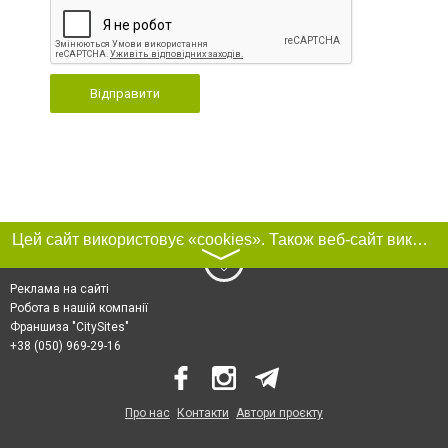
Відправити
Цей сайт використовує «cookies». Також веб-сайт використовує інтернет-сервіс для збору технічних даних стосовно відвідувачів з метою отримання маркетингової та статистичної інформації. Умови обробки даних відвідувачів сайту див.
〉
Реклама на сайті
Робота в нашій компанії
Франшиза "CitySites"
+38 (050) 969-29-16
Про нас
Контакти
Автори проєкту