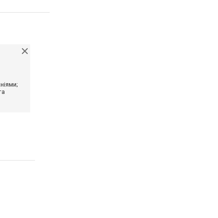
ніями;
та