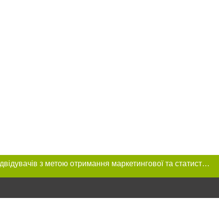
Цей сайт використовує «cookies». Також веб-сайт використовує інтернет-сервіс для збору технічних даних стосовно відвідувачів з метою отримання маркетингової та статистичної інформації. Умови обробки даних відвідувачів сайту див.