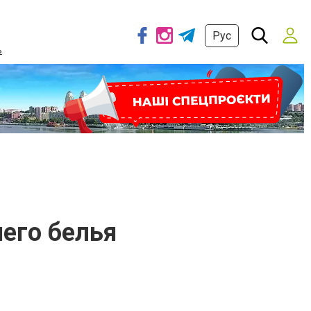
Рус
ь
него белья