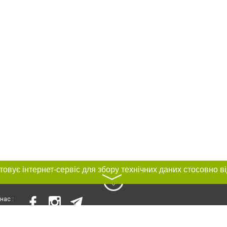
〉
нас :
и
Автори проєкту