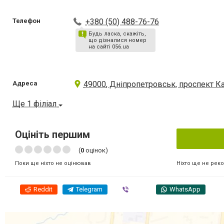
Телефон
+380 (50) 488-76-76
Будь ласка, скажіть,
що дізналися номер
на сайті 056.ua
Адреса
49000, Дніпропетровськ, проспект Ка
Ще 1 філіал
Оцініть першим
(
0
оцінок)
Ніхто ще не рек
Поки ще ніхто не оцінював
Reddit
Telegram
Viber
WhatsApp