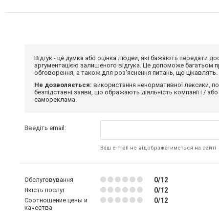
Відгук - це думка або оцінка людей, які бажають передати 
аргументацією залишеного відгука. Це допоможе багатьом пр
обговорення, а також для роз'яснення питань, що цікавлять.
Не дозволяється:
використання ненормативної лексики, по
безпідставні заяви, що ображають діяльність компанії і / або
самореклама.
Введіть email:
Ваш e-mail не відображатиметься на сайті
Обслуговування
0/12
Якість послуг
0/12
Соотношение цены и
0/12
качества