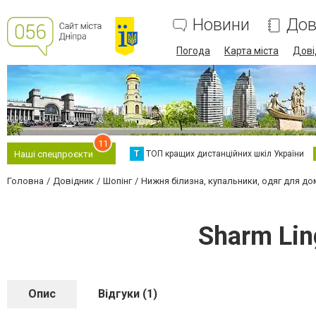
Новини
Дов
Погода
Карта міста
Дові
11
Т
ТОП кращих дистанційних шкіл України
Наші спецпроєкти
Головна
Довідник
Шопінг
Нижня білизна, купальники, одяг для до
Sharm Lin
Опис
Відгуки (1)