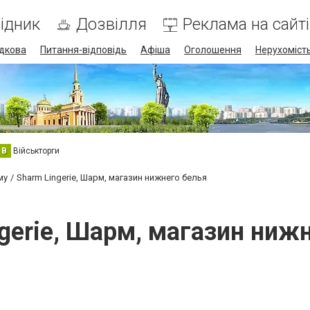
ідник
Дозвілля
Реклама на сайті
дкова
Питання-відповідь
Афіша
Оголошення
Нерухоміст
В
Військторги
му
Sharm Lingerie, Шарм, магазин нижнего белья
gerie, Шарм, магазин ниж