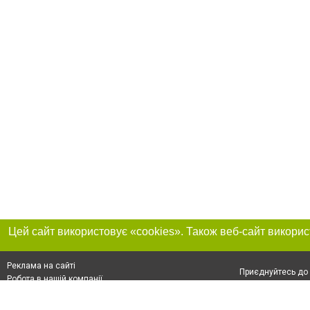
Реклама на сайті
Приєднуйтесь до 
Робота в нашій компанії
Франшиза "CitySites"
Про нас
Контакт
+38 (050) 969-29-16