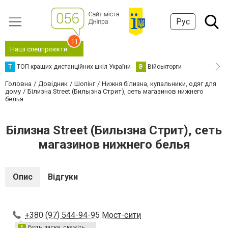
Рус
11
Наші спецпроєкти
Т
ТОП кращих дистанційних шкіл України
В
Військторги
Головна
Довідник
Шопінг
Нижня білизна, купальники, одяг для
дому
Білизна Street (Билызна Стрит), сеть магазинов нижнего
белья
Білизна Street (Билызна Стрит), сеть
магазинов нижнего белья
Опис
Відгуки
+380 (97) 544-94-95 Мост-сити
Будь ласка, скажіть,