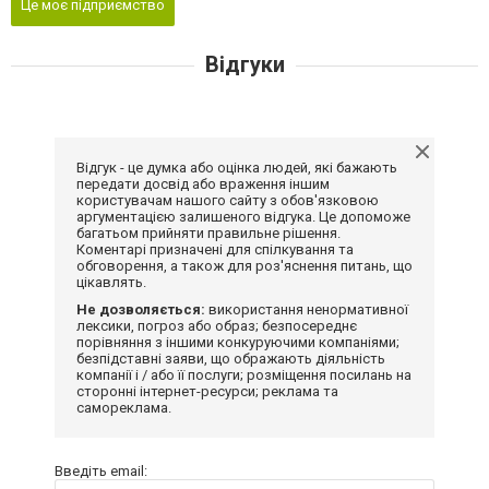
Це моє підприємство
Відгуки
Відгук - це думка або оцінка людей, які бажають
передати досвід або враження іншим
користувачам нашого сайту з обов'язковою
аргументацією залишеного відгука. Це допоможе
багатьом прийняти правильне рішення.
Коментарі призначені для спілкування та
обговорення, а також для роз'яснення питань, що
цікавлять.
Не дозволяється:
використання ненормативної
лексики, погроз або образ; безпосереднє
порівняння з іншими конкуруючими компаніями;
безпідставні заяви, що ображають діяльність
компанії і / або її послуги; розміщення посилань на
сторонні інтернет-ресурси; реклама та
самореклама.
Введіть email: