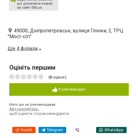
що дізналися номер
на сайті 056.ua
49000, Дніпропетровськ, вулиця Глініки, 2, ТРЦ
"Мост-сіті"
Ще 4 філіали
Оцініть першим
(
0
оцінок)
Я рекомендую
Ніхто ще не рекомендував
Авторизуйтесь
,
щоб оцінити і порекомендувати
Reddit
Telegram
Viber
WhatsApp