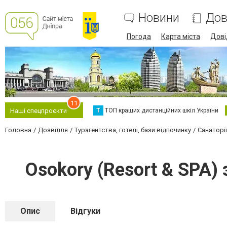
Новини
Дов
Погода
Карта міста
Дові
11
Т
ТОП кращих дистанційних шкіл України
Наші спецпроєкти
Головна
Дозвілля
Турагентства, готелі, бази відпочинку
Санаторії
Osokory (Resort & SPA)
Опис
Відгуки