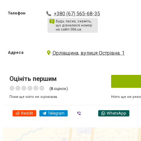
Телефон
+380 (67) 565-68-35
Будь ласка, скажіть,
що дізналися номер
на сайті 056.ua
Адреса
Орлівщина, вулиця Острівна, 1
Оцініть першим
(
0
оцінок)
Ніхто ще не рек
Поки ще ніхто не оцінював
Reddit
Telegram
Viber
WhatsApp