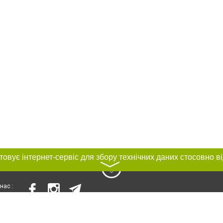
〉
нас :
и
Автори проєкту