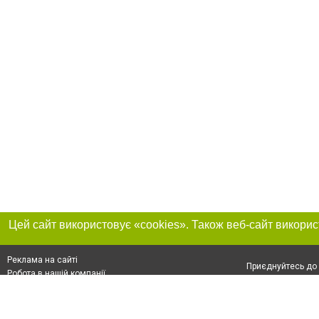
Реклама на сайті
Приєднуйтесь до 
Робота в нашій компанії
Франшиза "CitySites"
Про нас
Контакт
+38 (050) 969-29-16