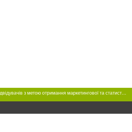
Цей сайт використовує «cookies». Також веб-сайт використовує інтернет-сервіс для збору технічних даних стосовно відвідувачів з метою отримання маркетингової та статистичної інформації. Умови обробки даних відвідувачів сайту див.