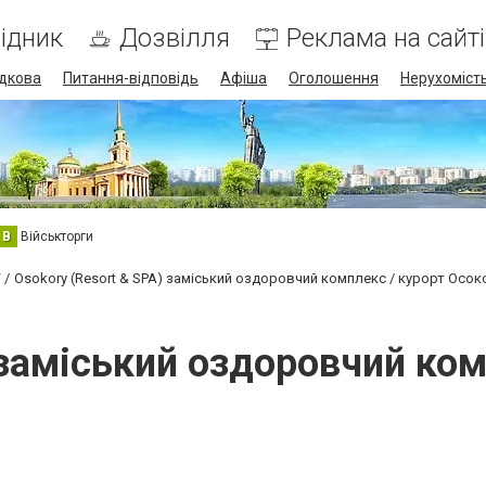
ідник
Дозвілля
Реклама на сайті
дкова
Питання-відповідь
Афіша
Оголошення
Нерухоміст
В
Військторги
Osokory (Resort & SPA) заміський оздоровчий комплекс / курорт Осок
 заміський оздоровчий ко