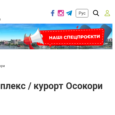
Рус
ь
ори
мплекс / курорт Осокори