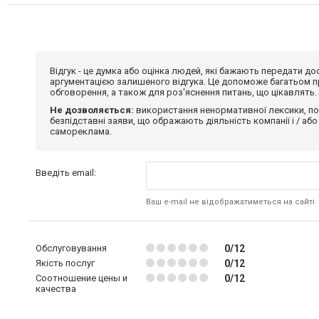
Відгук - це думка або оцінка людей, які бажають передати 
аргументацією залишеного відгука. Це допоможе багатьом пр
обговорення, а також для роз'яснення питань, що цікавлять.
Не дозволяється:
використання ненормативної лексики, по
безпідставні заяви, що ображають діяльність компанії і / або
самореклама.
Введіть email:
Ваш e-mail не відображатиметься на сайті
Обслуговування
0/12
Якість послуг
0/12
Соотношение цены и
0/12
качества