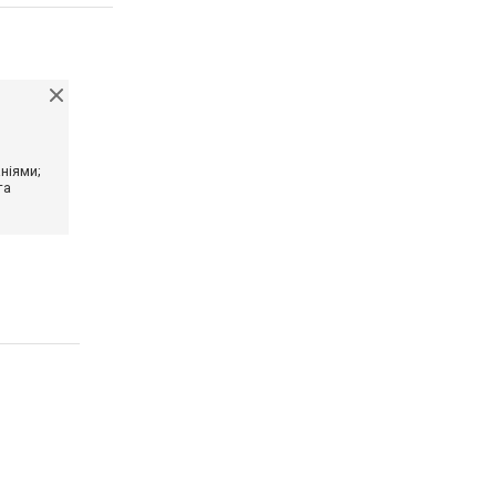
ніями;
та