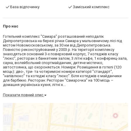
База відпочинку
Заміський комплекс
Про нас
Готельний комплекс "Самара" розташований неподалік
Дніпропетровська на березі річки Самара у мальовничому лісі під
містом Новомосковському, за 30 км від Дніпропетровська.
Повністю реконструйований у 2003 р. На території комплексу
знаходяться основний 3-х поверховий корпус, 7 котеджів класу
"люкс", ресторан з банкетним залом, 3 літні кафе, 1 конференц-зала,
сауна, волейбольний спортмайданчик, дитяче містечко,
автостоянка, що охороняється. Номери: Розміщення в готелі (120
місць): дво-, три- та чотиримісні номери категорії "стандарт",
"напівлюкс" та котеджі класу "люкс". Біля котеджів є майданчики
для барбекю. Ресторан: Ресторан "Самарочка" на 100 місць –
домашня українська кухня; літні к...
Показати повний опис