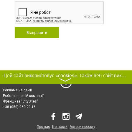
Відправити
Цей сайт використовує «cookies». Також веб-сайт використовує інтернет-сервіс для збору технічних даних стосовно відвідувачів з метою отримання маркетингової та статистичної інформації. Умови обробки даних відвідувачів сайту див.
〉
Реклама на сайті
Робота в нашій компанії
Франшиза "CitySites"
+38 (050) 969-29-16
Про нас
Контакти
Автори проєкту