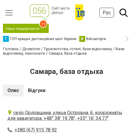
Рус
11
Наші спецпроєкти
Т
ТОП кращих дистанційних шкіл України
В
Військторги
Головна
Дозвілля
Турагентства, готелі, бази відпочинку
Бази
відпочинку, пансіонати
Самара, база отдыха
Самара, база отдыха
Опис
Відгуки
село Орловщина, улица Островна, 6, координаты
для навигатора: +48° 38' 19.78", +35° 16' 34.77"
+380 (67) 915 78 92