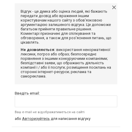
Відгук - це думка або оцінка людей, які бажають
передати досвід або враження іншим
користувачам нашого сайту з обов'язковою
аргументацією залишеного відгука. Це допоможе
багатьом прийняти правильне рішення.
Коментарі призначені для спілкування та
обговорення, а також для роз'яснення питань, що
цікавлять.
Не дозволяється:
використання ненормативної
лексики, погроз або образ; безпосереднє
порівняння з іншими конкуруючими компаніями;
безпідставні заяви, що ображають діяльність
компанії і / або її послуги; розміщення посилань на
сторонні інтернет-ресурси; реклама та
самореклама.
Введіть email:
Ваш e-mail не відображатиметься на сайті
або
Авторизуйтесь
для написання відгуку