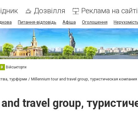
ідник
Дозвілля
Реклама на сайті
дкова
Питання-відповідь
Афіша
Оголошення
Нерухоміст
В
Військторги
ства, турфірми
Millennium tour and travel group, туристическая компания
r and travel group, туристи