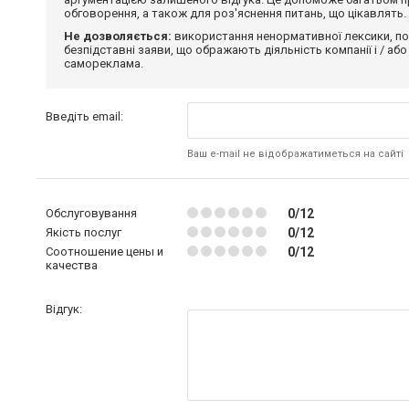
обговорення, а також для роз'яснення питань, що цікавлять.
Не дозволяється:
використання ненормативної лексики, по
безпідставні заяви, що ображають діяльність компанії і / або
самореклама.
Введіть email:
Ваш e-mail не відображатиметься на сайті
Обслуговування
0/12
Якість послуг
0/12
Соотношение цены и
0/12
качества
Відгук: