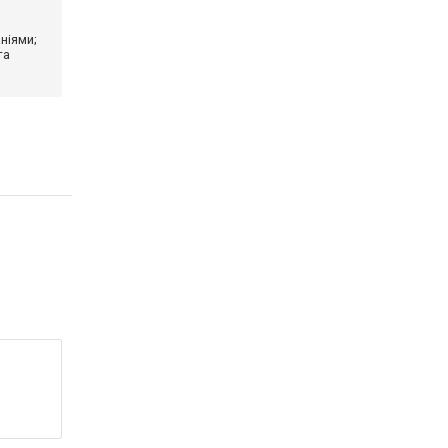
ніями;
та