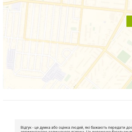
Відгук - це думка або оцінка людей, які бажають передати 
аргументацією залишеного відгука. Це допоможе багатьом пр