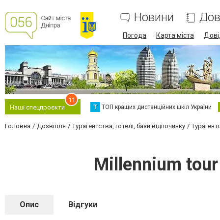
Новини
Дов
Погода
Карта міста
Дові
11
Т
ТОП кращих дистанційних шкіл України
Наші спецпроєкти
Головна
Дозвілля
Турагентства, готелі, бази відпочинку
Турагент
Millennium tou
Опис
Відгуки