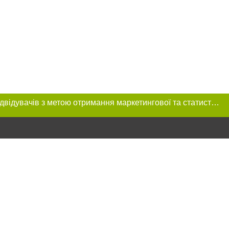
Цей сайт використовує «cookies». Також веб-сайт використовує інтернет-сервіс для збору технічних даних стосовно відвідувачів з метою отримання маркетингової та статистичної інформації. Умови обробки даних відвідувачів сайту див.
ння в тексті
міщення прямого,
 тексті або в
цпроєкт",