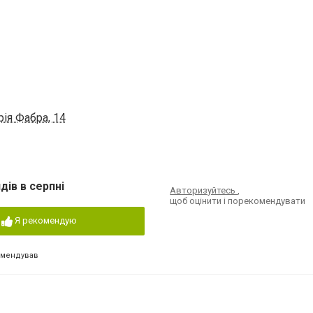
ія Фабра, 14
дів в серпні
Авторизуйтесь
,
щоб оцінити і порекомендувати
Я рекомендую
омендував