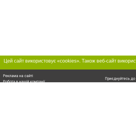
Реклама на сайті
Приєднуйтесь до 
Робота в нашій компанії
Франшиза "CitySites"
Про нас
Контакт
+38 (050) 969-29-16
З питань реклами: +38 (050) 969-29-16. E-mail:
Допускається цит
reklama@056.ua
обов'язкового по
відкритого для по
якості джерела. 
E-mail редакції:
news@056.ua
Матеріали з плаш