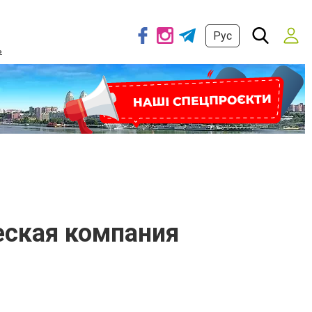
Рус
ь
ческая компания