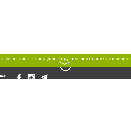
〉
нас :
и
Автори проєкту
ування матеріалів без отримання попередньої згоди 056.ua за умови розміще
силання на 056.ua - Сайт міста Дніпра. Для інтернет-видань обов'язкове роз
шукових систем гіперпосилання на цитовані статті не нижче другого абзацу в
Порушення виняткових прав переслідується Законом.
ками "Новини компаній", "Промо", "Партнерський матеріал", "Партнерський спе