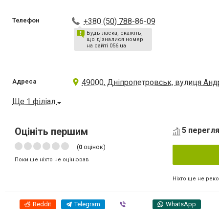
Телефон
+380 (50) 788-86-09
Будь ласка, скажіть,
що дізналися номер
на сайті 056.ua
Адреса
49000, Дніпропетровськ, вулиця Андр
Ще 1 філіал
Оцініть першим
5 перегля
(
0
оцінок)
Поки ще ніхто не оцінював
Ніхто ще не рек
Reddit
Telegram
Viber
WhatsApp