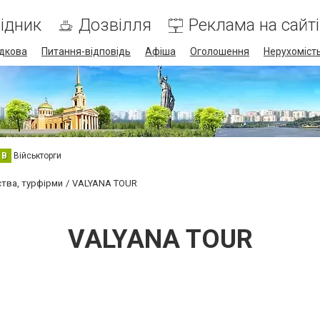
ідник
Дозвілля
Реклама на сайті
дкова
Питання-відповідь
Афіша
Оголошення
Нерухоміст
В
Військторги
ства, турфірми
VALYANA TOUR
VALYANA TOUR