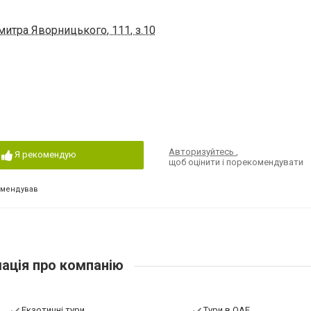
итра Яворницького, 111, з.10
Авторизуйтесь
,
Я рекомендую
щоб оцінити і порекомендувати
омендував
ація про компанію
Екзотичні тури
Тури в ОАЕ