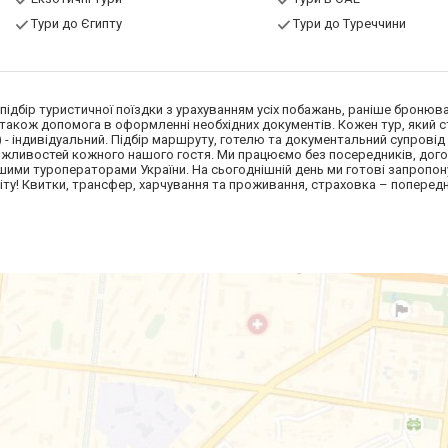
Тури до Єгипту
Тури до Туреччини
ідбір туристичної поїздки з урахуванням усіх побажань, раніше бронюва
, а також допомога в оформленні необхідних документів. Кожен тур, який
) - індивідуальний. Підбір маршруту, готелю та документальний супровід
ожливостей кожного нашого гостя. Ми працюємо без посередників, дог
ими туроператорами України. На сьогоднішній день ми готові запропо
світу! Квитки, трансфер, харчування та проживання, страховка – поперед