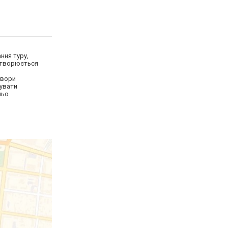
ння туру,
 створюється
овори
нувати
ньо