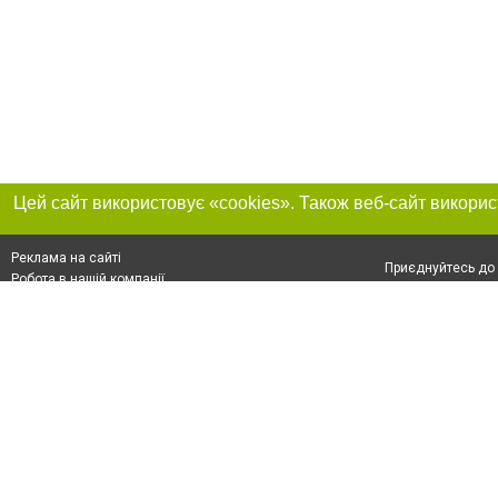
Реклама на сайті
Приєднуйтесь до 
Робота в нашій компанії
Франшиза "CitySites"
Про нас
Контакт
+38 (050) 969-29-16
З питань реклами: +38 (050) 969-29-16. E-mail:
Допускається цит
reklama@056.ua
обов'язкового по
відкритого для по
якості джерела. 
E-mail редакції:
news@056.ua
Матеріали з плаш
"Політичні новини