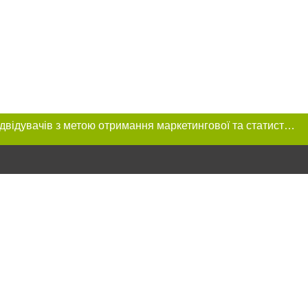
Цей сайт використовує «cookies». Також веб-сайт використовує інтернет-сервіс для збору технічних даних стосовно відвідувачів з метою отримання маркетингової та статистичної інформації. Умови обробки даних відвідувачів сайту див.
ння в тексті
міщення прямого,
 тексті або в
цпроєкт",
реклами.