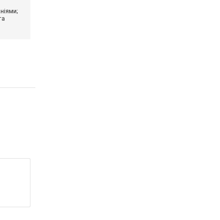
ніями;
та