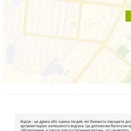
Відгук - це думка або оцінка людей, які бажають передати 
аргументацією залишеного відгука. Це допоможе багатьом пр
обговорення, а також для роз'яснення питань, що цікавлять.