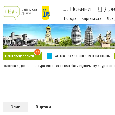
Новини
Дов
Погода
Карта міста
Дові
11
Т
ТОП кращих дистанційних шкіл України
Наші спецпроєкти
Головна
Дозвілля
Турагентства, готелі, бази відпочинку
Турагент
Опис
Відгуки