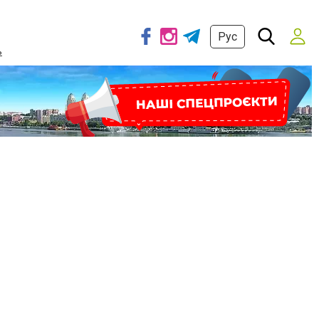
Рус
ь