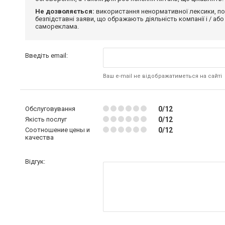
Не дозволяється:
використання ненормативної лексики, по
безпідставні заяви, що ображають діяльність компанії і / або
самореклама.
Введіть email:
Ваш e-mail не відображатиметься на сайті
Обслуговування
0/12
Якість послуг
0/12
Соотношение цены и
0/12
качества
Відгук: