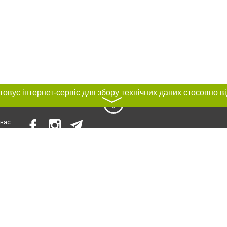
〉
нас :
и
Автори проєкту
ування матеріалів без отримання попередньої згоди 056.ua за умови розміще
силання на 056.ua - Сайт міста Дніпра. Для інтернет-видань обов'язкове роз
шукових систем гіперпосилання на цитовані статті не нижче другого абзацу в
Порушення виняткових прав переслідується Законом.
ками "Новини компаній", "Промо", "Партнерський матеріал", "Партнерський спе
", "Пресреліз", "PR", "Офіційно", "Політична реклама" публікуються на правах 