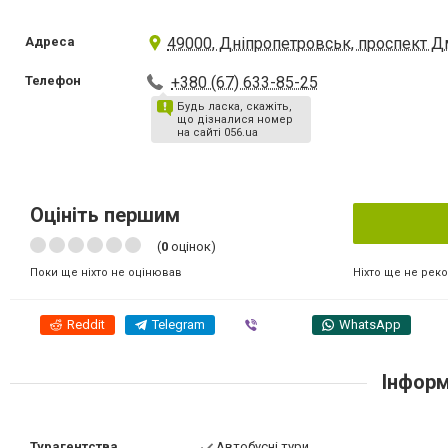
Адреса
49000, Дніпропетровськ, проспект Дм
Телефон
+380 (67) 633-85-25
Будь ласка, скажіть,
що дізналися номер
на сайті 056.ua
Оцініть першим
(
0
оцінок)
Ніхто ще не рек
Поки ще ніхто не оцінював
Reddit
Telegram
Viber
WhatsApp
Інформ
Турагентства,
Автобусні тури