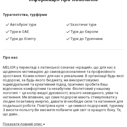
Турагентства, турфірми
Автобусні тури
Екзотичні тури
Тури в ОАЕ
Тури до Європи
Тури до Єгипту
Тури до Туреччини
Про нас
MELIOR у перекладі з латинської означає «кращий», що для нас є
щоденною мотивацією до самовдосконалення та професійного
зростання. Кожен клієнт для нас є унікальним. В організації будь-якої
подорожі, за будь-якого бюджету, ми використовуємо
індивідуальний та креативний підхід, прагнемо зробити Ваш
відпочинок комфортним та незабутнім. Фіолетовий у нашому
логотипі – це колір вищої духовності, всього незвіданого, уяви та
натхнення. Ми впевнені, що саме подорожі мають стимулювати у
людині позитивну енергію, давати їй необхідні сили та натхнення для
подальшої роботи. Повітряна куля – це символ подорожей, туризму.
З висоти польоту Ви зможете побачити цей світ із кращого боку. Те,
що давн...
Показати повний опис