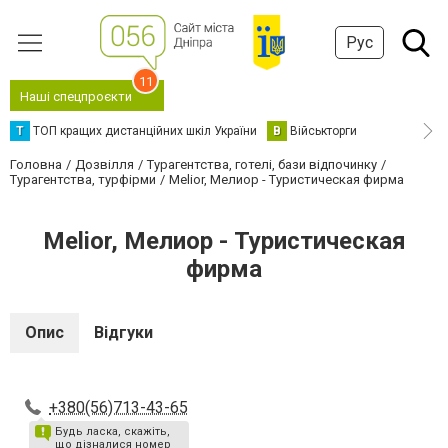
Рус
11
Наші спецпроєкти
Т
ТОП кращих дистанційних шкіл України
В
Військторги
Головна
Дозвілля
Турагентства, готелі, бази відпочинку
Турагентства, турфірми
Melior, Мелиор - Туристическая фирма
Melior, Мелиор - Туристическая
фирма
Опис
Відгуки
+380(56)713-43-65
Будь ласка, скажіть,
що дізналися номер