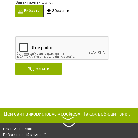
Завантажити фото:
Вибрати
Зберегти
Відправити
Цей сайт використовує «cookies». Також веб-сайт використовує інтернет-сервіс для збору технічних даних стосовно відвідувачів з метою отримання маркетингової та статистичної інформації. Умови обробки даних відвідувачів сайту див.
〉
Реклама на сайті
Робота в нашій компанії