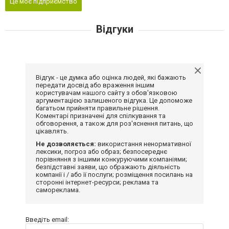
Це моє підприємство
Відгуки
Відгук - це думка або оцінка людей, які бажають
передати досвід або враження іншим
користувачам нашого сайту з обов'язковою
аргументацією залишеного відгука. Це допоможе
багатьом прийняти правильне рішення.
Коментарі призначені для спілкування та
обговорення, а також для роз'яснення питань, що
цікавлять.
Не дозволяється:
використання ненормативної
лексики, погроз або образ; безпосереднє
порівняння з іншими конкуруючими компаніями;
безпідставні заяви, що ображають діяльність
компанії і / або її послуги; розміщення посилань на
сторонні інтернет-ресурси; реклама та
самореклама.
Введіть email: