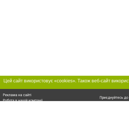
Реклама на сайті
Приєднуйтесь до 
Робота в нашій компанії
Франшиза "CitySites"
Про нас
Контакт
+38 (050) 969-29-16