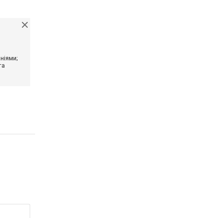
ніями;
та