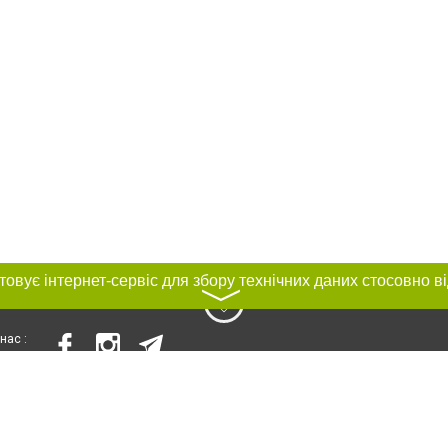
〉
нас :
и
Автори проєкту