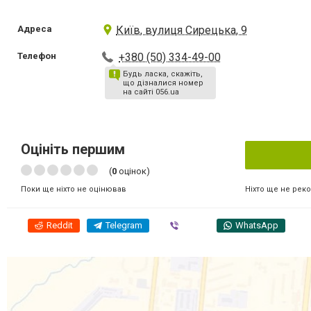
Адреса
Київ, вулиця Сирецька, 9
Телефон
+380 (50) 334-49-00
Будь ласка, скажіть,
що дізналися номер
на сайті 056.ua
Оцініть першим
(
0
оцінок)
Ніхто ще не рек
Поки ще ніхто не оцінював
Reddit
Telegram
Viber
WhatsApp