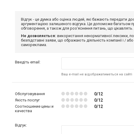
Відгук - це думка або оцінка людей, які бажають передати 
аргументацією залишеного відгука. Це допоможе багатьом пр
обговорення, а також для роз'яснення питань, що цікавлять.
Не дозволяється:
використання ненормативної лексики, по
безпідставні заяви, що ображають діяльність компанії і / або
самореклама.
Введіть email:
Ваш e-mail не відображатиметься на сайті
Обслуговування
0/12
Якість послуг
0/12
Соотношение цены и
0/12
качества
Відгук: