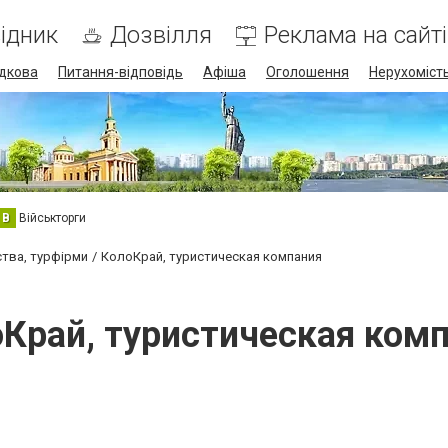
ідник
Дозвілля
Реклама на сайті
дкова
Питання-відповідь
Афіша
Оголошення
Нерухоміст
В
Військторги
ства, турфірми
КолоКрай, туристическая компания
Край, туристическая ком