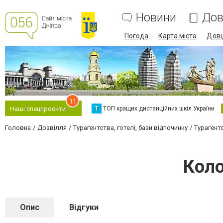
Новини
Дов
Погода
Карта міста
Дові
11
Т
ТОП кращих дистанційних шкіл України
Наші спецпроєкти
Головна
Дозвілля
Турагентства, готелі, бази відпочинку
Турагент
Коло
Опис
Відгуки