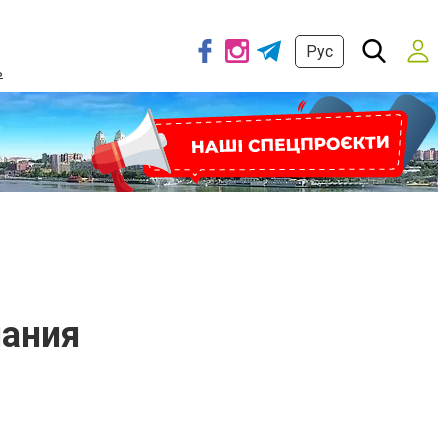
Рус
ь
пания