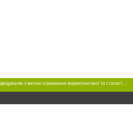
Цей сайт використовує «cookies». Також веб-сайт використовує інтернет-сервіс для збору технічних даних стосовно відвідувачів з метою отримання маркетингової та статистичної інформації. Умови обробки даних відвідувачів сайту див.