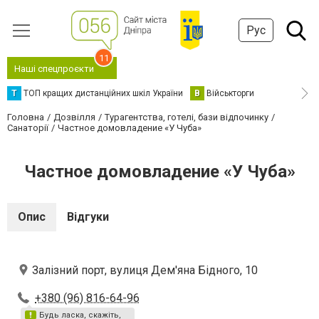
Рус
11
Наші спецпроєкти
Т
ТОП кращих дистанційних шкіл України
В
Військторги
Головна
Дозвілля
Турагентства, готелі, бази відпочинку
Санаторії
Частное домовладение «У Чуба»
Частное домовладение «У Чуба»
Опис
Відгуки
Залізний порт, вулиця Дем'яна Бідного, 10
+380 (96) 816-64-96
Будь ласка, скажіть,