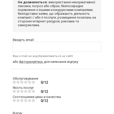
Не дозволяється:
використання ненормативної
лексики, погроз або образ; безпосереднє
порівняння з іншими конкуруючими компаніями;
безпідставні заяви, що ображають діяльність
компанії і / або її послуги; розміщення посилань на
сторонні інтернет-ресурси; реклама та
самореклама.
Введіть email:
Ваш e-mail не відображатиметься на сайті
або
Авторизуйтесь
для написання відгуку
Обслуговування
0/12
Якість послуг
0/12
Соотношение цены и качества
0/12
Відгук: