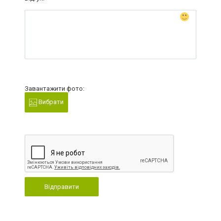
Завантажити фото:
Вибрати
Відправити