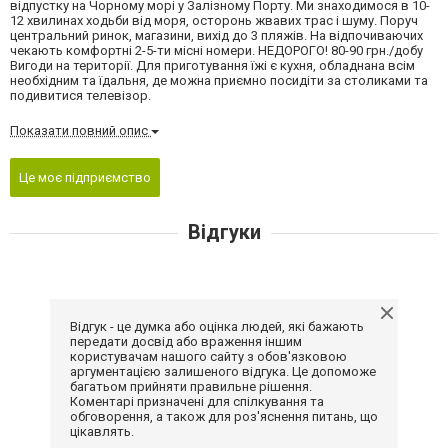
відпустку на Чорному морі у Залізному Порту. Ми знаходимося в 10-
12 хвилинах ходьби від моря, осторонь жвавих трас і шуму. Поруч
центральний ринок, магазини, вихід до 3 пляжів. На відпочиваючих
чекають комфортні 2-5-ти місні номери. НЕДОРОГО! 80-90 грн./добу
Вигоди на території. Для приготування їжі є кухня, обладнана всім
необхідним та їдальня, де можна приємно посидіти за столиками та
подивитися телевізор.
Показати повний опис
Це моє підприємство
Відгуки
Відгук - це думка або оцінка людей, які бажають
передати досвід або враження іншим
користувачам нашого сайту з обов'язковою
аргументацією залишеного відгука. Це допоможе
багатьом прийняти правильне рішення.
Коментарі призначені для спілкування та
обговорення, а також для роз'яснення питань, що
цікавлять.