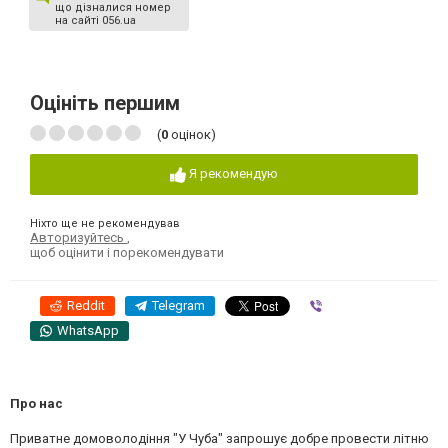
що дізналися номер
на сайті 056.ua
Оцініть першим
(
0
оцінок)
Я рекомендую
Ніхто ще не рекомендував
Авторизуйтесь
,
щоб оцінити і порекомендувати
Reddit
Telegram
Viber
WhatsApp
Про нас
Приватне домоволодіння "У Чуба" запрошує добре провести літню