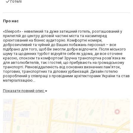
Готелі
Про нас
«Sleeport» - невеликий та дуже затишний готель, розташований у
прилеглій до центру діловій частині міста та насамперед
орієнтований на бізнес аудиторію. Комфортні номери,
доброзичливий та чуйний до Ваших побажань персонал – все
підібрано для того, щоб Ви змогли добре відпочити. Після міського
шуму та щоденних турбот відчуйте себе як удома, де все оточене
красою, спокоєм та комфортом! Зручна транспортна розв'язка як
для автолюбителів, так і гостей, що прибувають на громадському
транспорті. Рівновіддаленість від основних визначних пам'яток,
торгових, транспортних та ділових урбанізацій. Дизайн готелю
розроблений у співпраці з провідними архітекторами України та став
матеріалізацією...
Показати повний опис