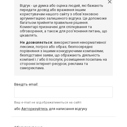
Відгук - це думка або оцінка людей, які бажають
передати досвід або враження іншим
користувачам нашого сайту з обов'язковою
аргументацією залишеного відгука. Це допоможе
багатьом прийняти правильне рішення.
Коментарі призначені для спілкування та
обговорення, а також для роз'яснення питань, що
цікавлять.
Не дозволяється:
використання ненормативної
лексики, погроз або образ; безпосереднє
порівняння з іншими конкуруючими компаніями;
безпідставні заяви, що ображають діяльність
компанії і / або її послуги; розміщення посилань на
сторонні інтернет-ресурси; реклама та
самореклама.
Введіть email:
Ваш e-mail не відображатиметься на сайті
або
Авторизуйтесь
для написання відгуку