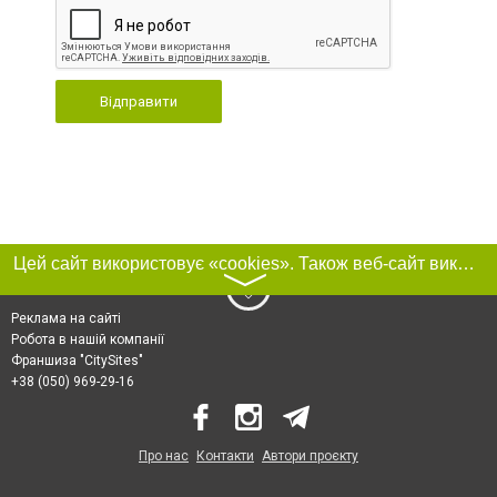
Відправити
Цей сайт використовує «cookies». Також веб-сайт використовує інтернет-сервіс для збору технічних даних стосовно відвідувачів з метою отримання маркетингової та статистичної інформації. Умови обробки даних відвідувачів сайту див.
〉
Реклама на сайті
Робота в нашій компанії
Франшиза "CitySites"
+38 (050) 969-29-16
Про нас
Контакти
Автори проєкту