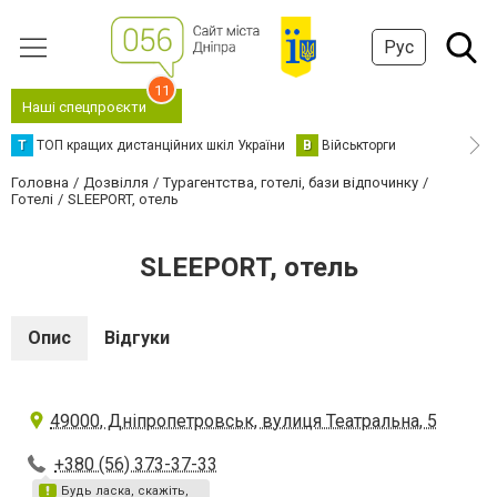
Рус
11
Наші спецпроєкти
Т
ТОП кращих дистанційних шкіл України
В
Військторги
Головна
Дозвілля
Турагентства, готелі, бази відпочинку
Готелі
SLEEPORT, отель
SLEEPORT, отель
Опис
Відгуки
49000, Дніпропетровськ, вулиця Театральна, 5
+380 (56) 373-37-33
Будь ласка, скажіть,