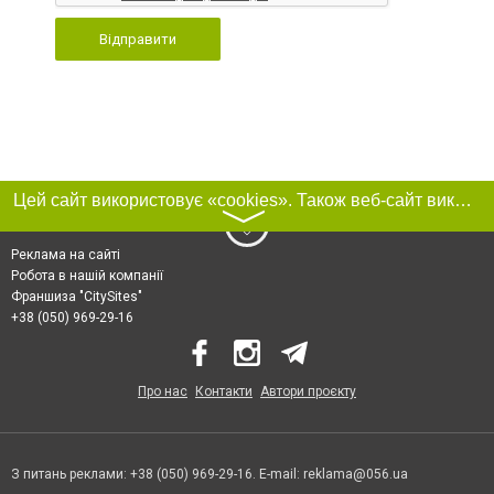
Відправити
Цей сайт використовує «cookies». Також веб-сайт використовує інтернет-сервіс для збору технічних даних стосовно відвідувачів з метою отримання маркетингової та статистичної інформації. Умови обробки даних відвідувачів сайту див.
〉
Реклама на сайті
Робота в нашій компанії
Франшиза "CitySites"
+38 (050) 969-29-16
Про нас
Контакти
Автори проєкту
З питань реклами: +38 (050) 969-29-16. E-mail:
reklama@056.ua