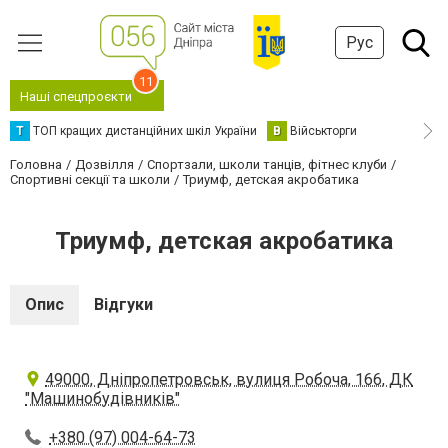
Рус
11
Наші спецпроєкти
Т
ТОП кращих дистанційних шкіл України
В
Військторги
Головна
Дозвілля
Спортзали, школи танців, фітнес клуби
Спортивні секції та школи
Триумф, детская акробатика
Триумф, детская акробатика
Опис
Відгуки
49000, Дніпропетровськ, вулиця Робоча, 166, ДК
"Машинобудівників"
+380 (97) 004-64-73