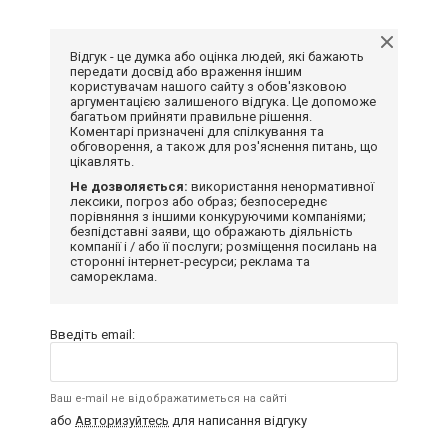
Відгук - це думка або оцінка людей, які бажають
передати досвід або враження іншим
користувачам нашого сайту з обов'язковою
аргументацією залишеного відгука. Це допоможе
багатьом прийняти правильне рішення.
Коментарі призначені для спілкування та
обговорення, а також для роз'яснення питань, що
цікавлять.
Не дозволяється:
використання ненормативної
лексики, погроз або образ; безпосереднє
порівняння з іншими конкуруючими компаніями;
безпідставні заяви, що ображають діяльність
компанії і / або її послуги; розміщення посилань на
сторонні інтернет-ресурси; реклама та
самореклама.
Введіть email:
Ваш e-mail не відображатиметься на сайті
або
Авторизуйтесь
для написання відгуку