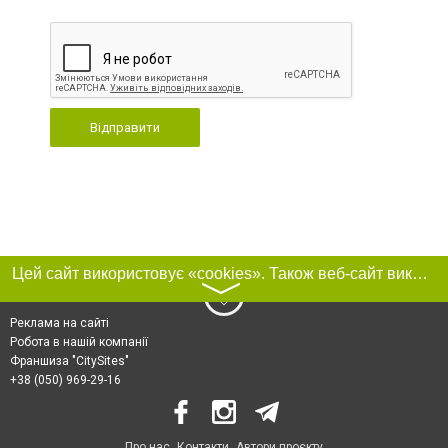
Відправити
Цей сайт використовує «cookies». Також веб-сайт використовує інтернет-сервіс для збору технічних даних стосовно відвідувачів з метою отримання маркетингової та статистичної інформації. Умови обробки даних відвідувачів сайту див.
〉
Реклама на сайті
Робота в нашій компанії
Франшиза "CitySites"
+38 (050) 969-29-16
Про нас
Контакти
Автори проєкту