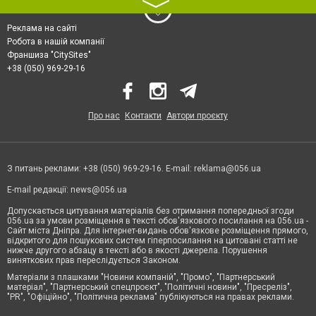
〉
Реклама на сайті
Робота в нашій компанії
Франшиза "CitySites"
+38 (050) 969-29-16
Про нас
Контакти
Автори проєкту
З питань реклами: +38 (050) 969-29-16. E-mail:
reklama@056.ua
E-mail редакції:
news@056.ua
Допускається цитування матеріалів без отримання попередньої згоди
056.ua за умови розміщення в тексті обов'язкового посилання на 056.ua -
Сайт міста Дніпра. Для інтернет-видань обов'язкове розміщення прямого,
відкритого для пошукових систем гіперпосилання на цитовані статті не
нижче другого абзацу в тексті або в якості джерела. Порушення
виняткових прав переслідується Законом.
Матеріали з плашками "Новини компаній", "Промо", "Партнерський
матеріал", "Партнерський спецпроєкт", "Політичні новини", "Пресреліз",
"PR", "Офіційно", "Політична реклама" публікуються на правах реклами.