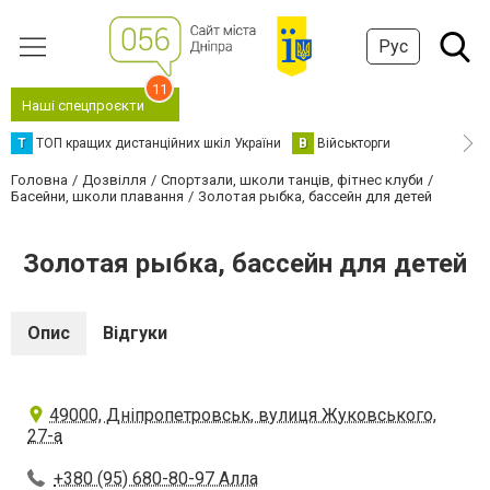
Рус
11
Наші спецпроєкти
Т
ТОП кращих дистанційних шкіл України
В
Військторги
Головна
Дозвілля
Спортзали, школи танців, фітнес клуби
Басейни, школи плавання
Золотая рыбка, бассейн для детей
Золотая рыбка, бассейн для детей
Опис
Відгуки
49000, Дніпропетровськ, вулиця Жуковського,
27-а
+380 (95) 680-80-97 Алла