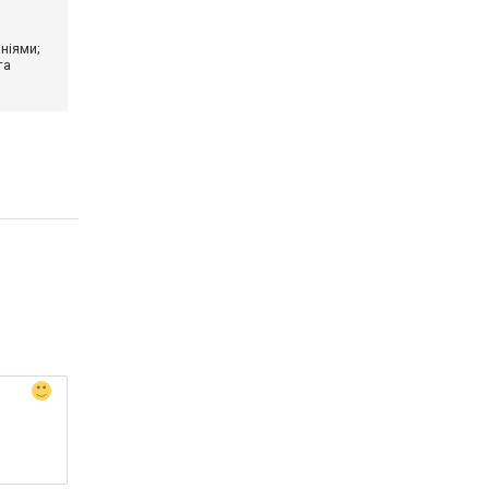
ніями;
та