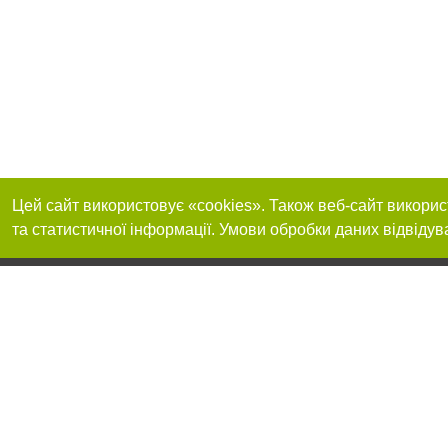
Цей сайт використовує «cookies». Також веб-сайт викорис
та статистичної інформації. Умови обробки даних відвідув
Реклама на сайті
Приєднуйтесь до 
Робота в нашій компанії
Франшиза "CitySites"
Про нас
Контакт
+38 (050) 969-29-16
З питань реклами: +38 (050) 969-29-16. E-mail:
Допускається цит
reklama@056.ua
обов'язкового по
відкритого для по