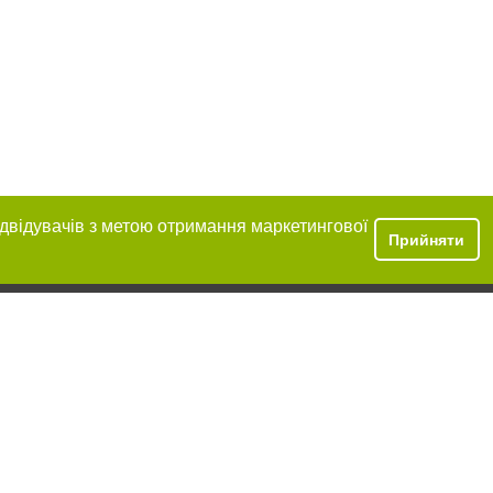
ідвідувачів з метою отримання маркетингової
Прийняти
ння в тексті
міщення прямого,
 тексті або в