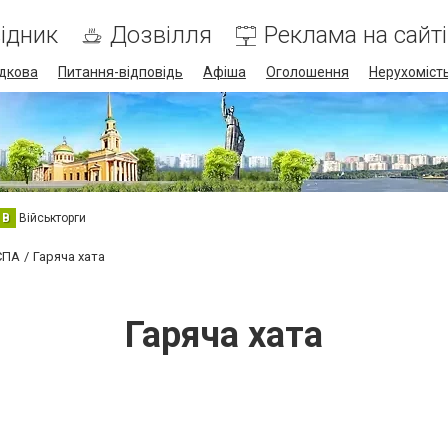
ідник
Дозвілля
Реклама на сайті
дкова
Питання-відповідь
Афіша
Оголошення
Нерухоміст
В
Військторги
 СПА
Гаряча хата
Гаряча хата