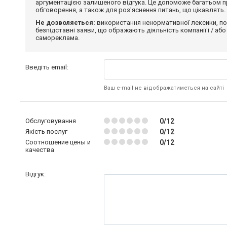
аргументацією залишеного відгука. Це допоможе багатьом пр
обговорення, а також для роз'яснення питань, що цікавлять.
Не дозволяється:
використання ненормативної лексики, по
безпідставні заяви, що ображають діяльність компанії і / або
самореклама.
Введіть email:
Ваш e-mail не відображатиметься на сайті
Обслуговування
0/12
Якість послуг
0/12
Соотношение цены и
0/12
качества
Відгук: