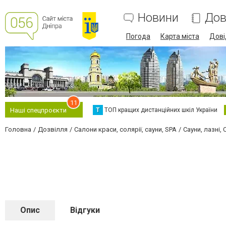
Новини
Дов
Погода
Карта міста
Дові
11
Т
ТОП кращих дистанційних шкіл України
Наші спецпроєкти
Головна
Дозвілля
Салони краси, солярії, сауни, SPA
Сауни, лазні,
Опис
Відгуки