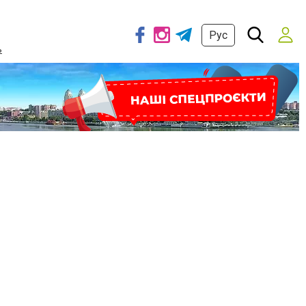
Рус
ь