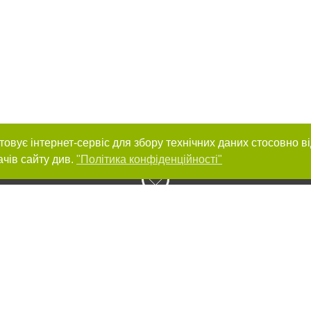
товує інтернет-сервіс для збору технічних даних стосовно в
ачів сайту див.
"Політика конфіденційності"
нас :
и
Автори проєкту
ування матеріалів без отримання попередньої згоди 056.ua за умови розміще
силання на 056.ua - Сайт міста Дніпра. Для інтернет-видань обов'язкове роз
шукових систем гіперпосилання на цитовані статті не нижче другого абзацу в