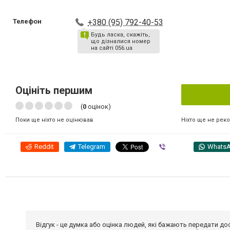
Телефон
+380 (95) 792-40-53
Будь ласка, скажіть,
що дізналися номер
на сайті 056.ua
Оцініть першим
(
0
оцінок)
Ніхто ще не рек
Поки ще ніхто не оцінював
Reddit
Telegram
Viber
Whats
Відгук - це думка або оцінка людей, які бажають передати 