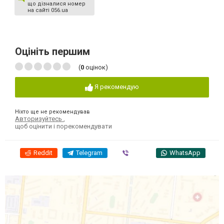
що дізналися номер
на сайті 056.ua
Оцініть першим
(
0
оцінок)
Я рекомендую
Ніхто ще не рекомендував
Авторизуйтесь
,
щоб оцінити і порекомендувати
Reddit
Telegram
Viber
WhatsApp