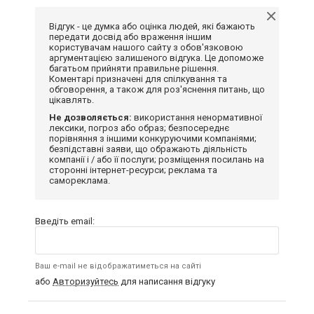
Відгук - це думка або оцінка людей, які бажають
передати досвід або враження іншим
користувачам нашого сайту з обов'язковою
аргументацією залишеного відгука. Це допоможе
багатьом прийняти правильне рішення.
Коментарі призначені для спілкування та
обговорення, а також для роз'яснення питань, що
цікавлять.
Не дозволяється:
використання ненормативної
лексики, погроз або образ; безпосереднє
порівняння з іншими конкуруючими компаніями;
безпідставні заяви, що ображають діяльність
компанії і / або її послуги; розміщення посилань на
сторонні інтернет-ресурси; реклама та
самореклама.
Введіть email:
Ваш e-mail не відображатиметься на сайті
або
Авторизуйтесь
для написання відгуку