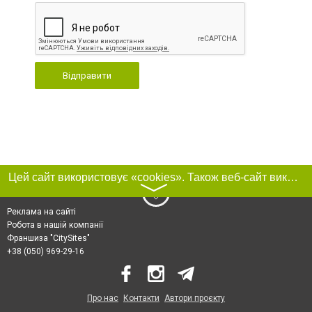
Відправити
Цей сайт використовує «cookies». Також веб-сайт використовує інтернет-сервіс для збору технічних даних стосовно відвідувачів з метою отримання маркетингової та статистичної інформації. Умови обробки даних відвідувачів сайту див.
〉
Реклама на сайті
Робота в нашій компанії
Франшиза "CitySites"
+38 (050) 969-29-16
Про нас
Контакти
Автори проєкту