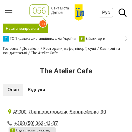
Рус
11
Наші спецпроєкти
Т
ТОП кращих дистанційних шкіл України
В
Військторги
Головна
Дозвілля
Ресторани, кафе, піцерії, суші
Кав'ярні та
кондитерські
The Atelier Cafe
The Atelier Cafe
Опис
Відгуки
49000, Дніпропетровськ, Європейська, 30
+380 (50) 362-43-87
Будь ласка, скажіть,