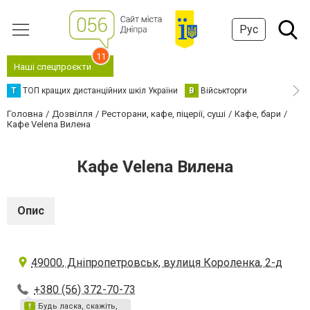
Рус
11
Наші спецпроєкти
Т
ТОП кращих дистанційних шкіл України
В
Військторги
Головна
Дозвілля
Ресторани, кафе, піцерії, суші
Кафе, бари
Кафе Velena Вилена
Кафе Velena Вилена
Опис
49000, Дніпропетровськ, вулиця Короленка, 2-д
+380 (56) 372-70-73
Будь ласка, скажіть,