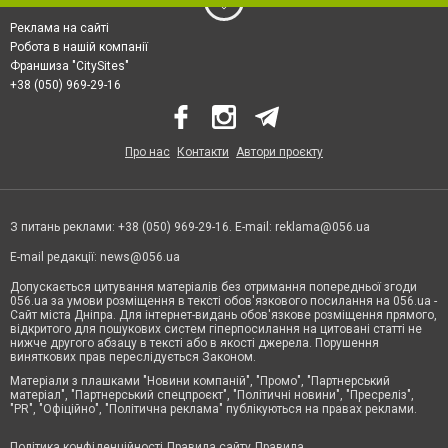
Реклама на сайті
Робота в нашій компанії
Франшиза "CitySites"
+38 (050) 969-29-16
Про нас
Контакти
Автори проєкту
З питань реклами: +38 (050) 969-29-16. E-mail:
reklama@056.ua
E-mail редакції:
news@056.ua
Допускається цитування матеріалів без отримання попередньої згоди
056.ua за умови розміщення в тексті обов'язкового посилання на 056.ua -
Сайт міста Дніпра. Для інтернет-видань обов'язкове розміщення прямого,
відкритого для пошукових систем гіперпосилання на цитовані статті не
нижче другого абзацу в тексті або в якості джерела. Порушення
виняткових прав переслідується Законом.
Матеріали з плашками "Новини компаній", "Промо", "Партнерський
матеріал", "Партнерський спецпроєкт", "Політичні новини", "Пресреліз",
"PR", "Офіційно", "Політична реклама" публікуються на правах реклами.
Політика конфіденційності
Правила сайту
Правила