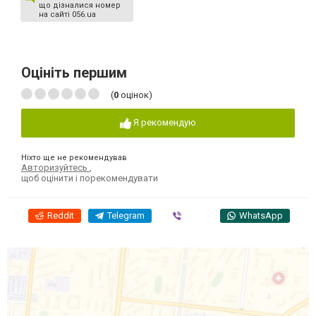
що дізналися номер
на сайті 056.ua
Оцініть першим
(
0
оцінок)
Я рекомендую
Ніхто ще не рекомендував
Авторизуйтесь
,
щоб оцінити і порекомендувати
Reddit
Telegram
Viber
WhatsApp