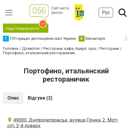
Рус
11
Наші спецпроєкти
Т
ТОП кращих дистанційних шкіл України
В
Військторги
Головна
Дозвілля
Ресторани, кафе, піцерії, суші
Ресторани
Портофино, итальянский рестораничик
Портофино, итальянский
рестораничик
Опис
Відгуки (2)
49000, Дніпропетровськ, вулиця Глінки, 2, Міст-
сіті, 2-й поверх