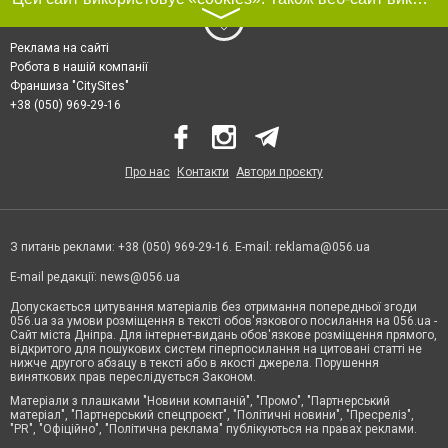
〉
Реклама на сайті
Робота в нашій компанії
Франшиза "CitySites"
+38 (050) 969-29-16
Про нас
Контакти
Автори проєкту
З питань реклами: +38 (050) 969-29-16. E-mail:
reklama@056.ua
E-mail редакції:
news@056.ua
Допускається цитування матеріалів без отримання попередньої згоди
056.ua за умови розміщення в тексті обов'язкового посилання на 056.ua -
Сайт міста Дніпра. Для інтернет-видань обов'язкове розміщення прямого,
відкритого для пошукових систем гіперпосилання на цитовані статті не
нижче другого абзацу в тексті або в якості джерела. Порушення
виняткових прав переслідується Законом.
Матеріали з плашками "Новини компаній", "Промо", "Партнерський
матеріал", "Партнерський спецпроєкт", "Політичні новини", "Пресреліз",
"PR", "Офіційно", "Політична реклама" публікуються на правах реклами.