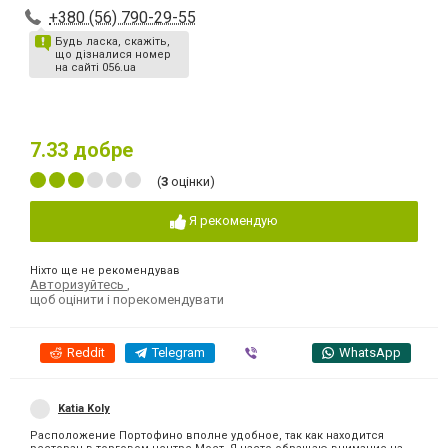
+380 (56) 790-29-55
Будь ласка, скажіть,
що дізналися номер
на сайті 056.ua
7.33
добре
(
3
оцінки)
Я рекомендую
Ніхто ще не рекомендував
Авторизуйтесь
,
щоб оцінити і порекомендувати
Reddit
Telegram
Viber
WhatsApp
Katia Koly
Расположение Портофино вполне удобное, так как находится