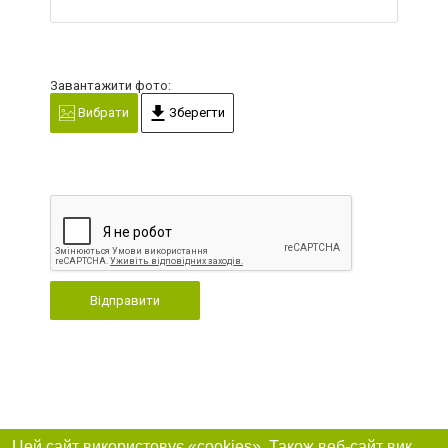
Завантажити фото:
Вибрати
Зберегти
Відправити
Цей сайт використовує «cookies». Також веб-сайт використовує інтернет-сервіс для збору технічних даних стосовно відвідувачів з метою отримання маркетингової та статистичної інформації. Умови обробки даних відвідувачів сайту див.