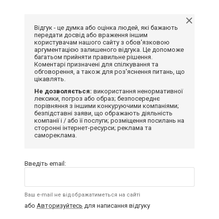
Відгук - це думка або оцінка людей, які бажають
передати досвід або враження іншим
користувачам нашого сайту з обов'язковою
аргументацією залишеного відгука. Це допоможе
багатьом прийняти правильне рішення.
Коментарі призначені для спілкування та
обговорення, а також для роз'яснення питань, що
цікавлять.
Не дозволяється:
використання ненормативної
лексики, погроз або образ; безпосереднє
порівняння з іншими конкуруючими компаніями;
безпідставні заяви, що ображають діяльність
компанії і / або її послуги; розміщення посилань на
сторонні інтернет-ресурси; реклама та
самореклама.
Введіть email:
Ваш e-mail не відображатиметься на сайті
або
Авторизуйтесь
для написання відгуку