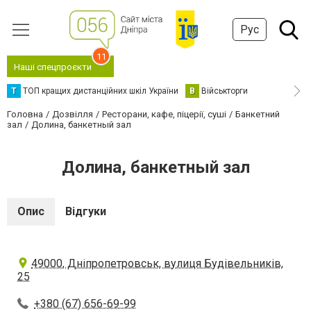
Рус
11
Наші спецпроєкти
Т
ТОП кращих дистанційних шкіл України
В
Військторги
Головна
Дозвілля
Ресторани, кафе, піцерії, суші
Банкетний
зал
Долина, банкетный зал
Долина, банкетный зал
Опис
Відгуки
49000, Дніпропетровськ, вулиця Будівельників,
25
+380 (67) 656-69-99