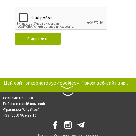
Відправити
Цей сайт використовує «cookies». Також веб-сайт використовує інтернет-сервіс для збору технічних даних стосовно відвідувачів з метою отримання маркетингової та статистичної інформації. Умови обробки даних відвідувачів сайту див.
〉
Реклама на сайті
Робота в нашій компанії
Франшиза "CitySites"
+38 (050) 969-29-16
Про нас
Контакти
Автори проєкту