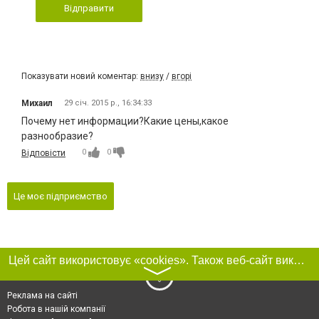
Відправити
Показувати новий коментар:
внизу
/
вгорі
Михаил
29 січ. 2015 р., 16:34:33
Почему нет информации?Какие цены,какое
разнообразие?
0
0
Відповісти
Це моє підприємство
Цей сайт використовує «cookies». Також веб-сайт використовує інтернет-сервіс для збору технічних даних стосовно відвідувачів з метою отримання маркетингової та статистичної інформації. Умови обробки даних відвідувачів сайту див.
〉
Реклама на сайті
Робота в нашій компанії