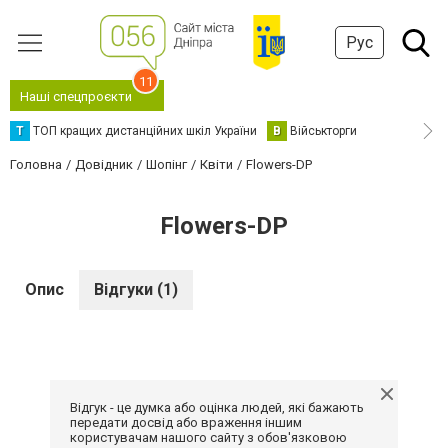
Рус
11
Наші спецпроєкти
Т
ТОП кращих дистанційних шкіл України
В
Військторги
Головна
Довідник
Шопінг
Квіти
Flowers-DP
Flowers-DP
Опис
Відгуки (1)
Відгук - це думка або оцінка людей, які бажають
передати досвід або враження іншим
користувачам нашого сайту з обов'язковою