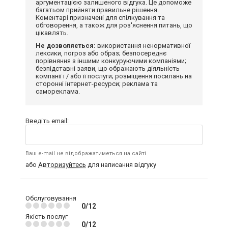
аргументацією залишеного відгука. Це допоможе
багатьом прийняти правильне рішення.
Коментарі призначені для спілкування та
обговорення, а також для роз'яснення питань, що
цікавлять.
Не дозволяється:
використання ненормативної
лексики, погроз або образ; безпосереднє
порівняння з іншими конкуруючими компаніями;
безпідставні заяви, що ображають діяльність
компанії і / або її послуги; розміщення посилань на
сторонні інтернет-ресурси; реклама та
самореклама.
Введіть email:
Ваш e-mail не відображатиметься на сайті
або
Авторизуйтесь
для написання відгуку
Обслуговування
0/12
Якість послуг
0/12