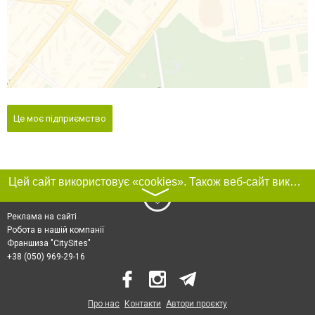
Це моє підприємство
Цей сайт використовує «cookies». Також веб-сайт використовує інтернет-сервіс для збору технічних даних стосовно відвідувачів з метою отримання маркетингової та статистичної інформації. Умови обробки даних відвідувачів сайту див.
〉
Реклама на сайті
Робота в нашій компанії
Франшиза "CitySites"
+38 (050) 969-29-16
Про нас
Контакти
Автори проєкту