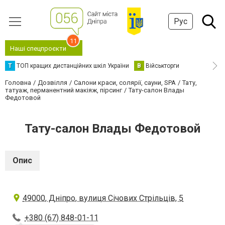
Рус
11
Наші спецпроєкти
Т
ТОП кращих дистанційних шкіл України
В
Військторги
Головна
Дозвілля
Салони краси, солярії, сауни, SPA
Тату,
татуаж, перманентний макіяж, пірсинг
Тату-салон Влады
Федотовой
Тату-салон Влады Федотовой
Опис
49000, Дніпро, вулиця Січових Стрільців, 5
+380 (67) 848-01-11