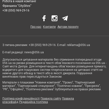
Робота в нашій компанії
Франшиза "CitySites"
+38 (050) 969-29-16
Про нас
Контакти
Автори проєкту
З питань реклами: +38 (050) 969-29-16. E-mail:
reklama@056.ua
E-mail редакції:
news@056.ua
Допускається цитування матеріалів без отримання попередньої згоди
056.ua за умови розміщення в тексті обов'язкового посилання на 056.ua -
Сайт міста Дніпра. Для інтернет-видань обов'язкове розміщення прямого,
відкритого для пошукових систем гіперпосилання на цитовані статті не
нижче другого абзацу в тексті або в якості джерела. Порушення
виняткових прав переслідується Законом.
Матеріали з плашками "Новини компаній", "Промо", "Партнерський
матеріал", "Партнерський спецпроєкт", "Політичні новини", "Пресреліз",
"PR", "Офіційно", "Політична реклама" публікуються на правах реклами.
Політика конфіденційності
Правила сайту
Правила
класифайд
Редакційна політика