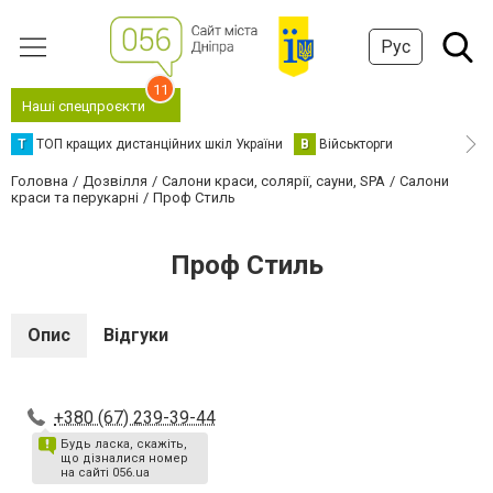
Рус
11
Наші спецпроєкти
Т
ТОП кращих дистанційних шкіл України
В
Військторги
Головна
Дозвілля
Салони краси, солярії, сауни, SPA
Салони
краси та перукарні
Проф Стиль
Проф Стиль
Опис
Відгуки
+380 (67) 239-39-44
Будь ласка, скажіть,
що дізналися номер
на сайті 056.ua