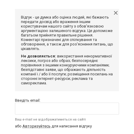
Відгук - це думка або оцінка людей, які бажають
передати досвід або враження іншим
користувачам нашого сайту з обов'язковою
аргументацією залишеного відгука. Це допоможе
багатьом прийняти правильне рішення.
Коментарі призначені для спілкування та
обговорення, а також для роз'яснення питань, що
цікавлять.
Не дозволяється:
використання ненормативної
лексики, погроз або образ; безпосереднє
порівняння з іншими конкуруючими компаніями;
безпідставні заяви, що ображають діяльність
компанії і / або її послуги; розміщення посилань на
сторонні інтернет-ресурси; реклама та
самореклама.
Введіть email:
Ваш e-mail не відображатиметься на сайті
або
Авторизуйтесь
для написання відгуку