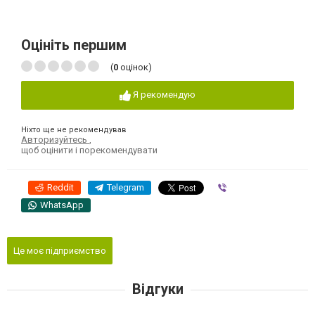
Оцініть першим
(
0
оцінок)
Я рекомендую
Ніхто ще не рекомендував
Авторизуйтесь
,
щоб оцінити і порекомендувати
Reddit
Telegram
Viber
WhatsApp
Це моє підприємство
Відгуки