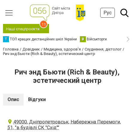
Рус
11
Наші спецпроєкти
Т
ТОП кращих дистанційних шкіл України
В
Військторги
Головна
Довідник
Медицина, здоров'я
Схуднення, дієтолог
Рич энд Бьюти (Rich & Beauty), эстетический центр
Рич энд Бьюти (Rich & Beauty),
эстетический центр
Опис
Відгуки
49000, Дніпропетровськ, Набережна Перемоги,
51, "в будівлі СК "Схід""