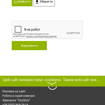
Вибрати
Зберегти
Відправити
Цей сайт використовує «cookies». Також веб-сайт використовує інтернет-сервіс для збору технічних даних стосовно відвідувачів з метою отримання маркетингової та статистичної інформації. Умови обробки даних відвідувачів сайту див.
〉
Реклама на сайті
Робота в нашій компанії
Франшиза "CitySites"
+38 (050) 969-29-16