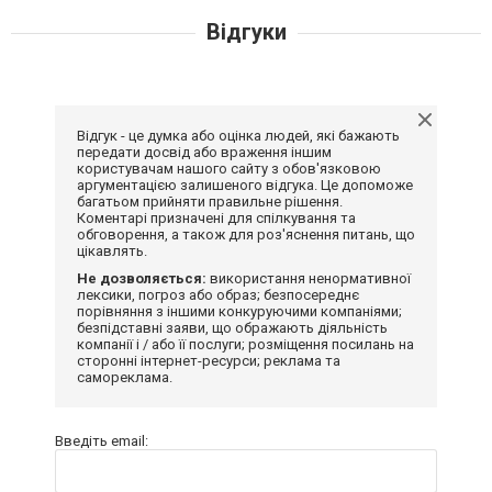
Відгуки
Відгук - це думка або оцінка людей, які бажають
передати досвід або враження іншим
користувачам нашого сайту з обов'язковою
аргументацією залишеного відгука. Це допоможе
багатьом прийняти правильне рішення.
Коментарі призначені для спілкування та
обговорення, а також для роз'яснення питань, що
цікавлять.
Не дозволяється:
використання ненормативної
лексики, погроз або образ; безпосереднє
порівняння з іншими конкуруючими компаніями;
безпідставні заяви, що ображають діяльність
компанії і / або її послуги; розміщення посилань на
сторонні інтернет-ресурси; реклама та
самореклама.
Введіть email: