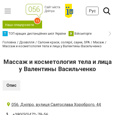
Рус
11
Наші спецпроєкти
Т
ТОП кращих дистанційних шкіл України
В
Військторги
Головна
Дозвілля
Салони краси, солярії, сауни, SPA
Масаж
Массаж и косметология тела и лица у Валентины Васильченко
Массаж и косметология тела и лица
у Валентины Васильченко
Опис
056, Дніпро, вулиця Святослава Хороброго, 44
+380(50)472-79-56