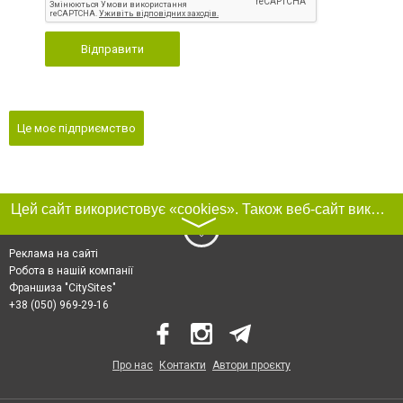
Відправити
Це моє підприємство
Цей сайт використовує «cookies». Також веб-сайт використовує інтернет-сервіс для збору технічних даних стосовно відвідувачів з метою отримання маркетингової та статистичної інформації. Умови обробки даних відвідувачів сайту див.
〉
Реклама на сайті
Робота в нашій компанії
Франшиза "CitySites"
+38 (050) 969-29-16
Про нас
Контакти
Автори проєкту