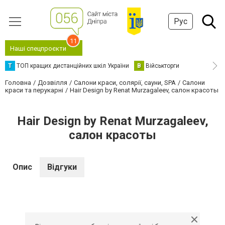
Рус
11
Наші спецпроєкти
Т
ТОП кращих дистанційних шкіл України
В
Військторги
Головна
Дозвілля
Салони краси, солярії, сауни, SPA
Салони
краси та перукарні
Hair Design by Renat Murzagaleev, салон красоты
Hair Design by Renat Murzagaleev,
салон красоты
Опис
Відгуки