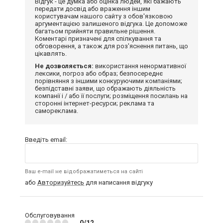
Відгук - це думка або оцінка людей, які бажають
передати досвід або враження іншим
користувачам нашого сайту з обов'язковою
аргументацією залишеного відгука. Це допоможе
багатьом прийняти правильне рішення.
Коментарі призначені для спілкування та
обговорення, а також для роз'яснення питань, що
цікавлять.
Не дозволяється:
використання ненормативної
лексики, погроз або образ; безпосереднє
порівняння з іншими конкуруючими компаніями;
безпідставні заяви, що ображають діяльність
компанії і / або її послуги; розміщення посилань на
сторонні інтернет-ресурси; реклама та
самореклама.
Введіть email:
Ваш e-mail не відображатиметься на сайті
або
Авторизуйтесь
для написання відгуку
Обслуговування