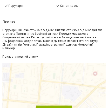
Перукарня
Салон краси
Про нас
Перукарні Жіноча стрижка від 60 ₴ Дитяча стрижка від 50 ₴ Дитяча
стрижка Плетіння кіс Весільні зачіски Послуги масажиста
Спортивний масаж Релаксуючий масаж Антицелюлітний масаж
Лімфодренаж Оздоровчий масаж Дитячий масаж Нігтьові студії
Дизайн нігтів Гель-лак Парафінові ванни Педикюр Чоловічий
манікюр
Показати повний опис