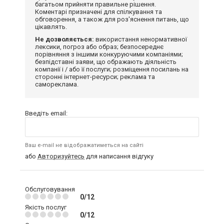
багатьом прийняти правильне рішення.
Коментарі призначені для спілкування та
обговорення, а також для роз'яснення питань, що
цікавлять.
Не дозволяється:
використання ненормативної
лексики, погроз або образ; безпосереднє
порівняння з іншими конкуруючими компаніями;
безпідставні заяви, що ображають діяльність
компанії і / або її послуги; розміщення посилань на
сторонні інтернет-ресурси; реклама та
самореклама.
Введіть email:
Ваш e-mail не відображатиметься на сайті
або
Авторизуйтесь
для написання відгуку
Обслуговування
0/12
Якість послуг
0/12