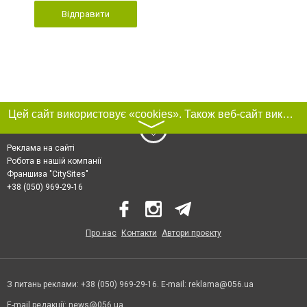
Відправити
Цей сайт використовує «cookies». Також веб-сайт використовує інтернет-сервіс для збору технічних даних стосовно відвідувачів з метою отримання маркетингової та статистичної інформації. Умови обробки даних відвідувачів сайту див.
〉
Реклама на сайті
Робота в нашій компанії
Франшиза "CitySites"
+38 (050) 969-29-16
Про нас
Контакти
Автори проєкту
З питань реклами: +38 (050) 969-29-16. E-mail:
reklama@056.ua
E-mail редакції:
news@056.ua