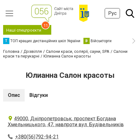
Рус
11
Наші спецпроєкти
Т
ТОП кращих дистанційних шкіл України
В
Військторги
Головна
Дозвілля
Салони краси, солярії, сауни, SPA
Салони
краси та перукарні
Юлианна Салон красоты
Юлианна Салон красоты
Опис
Відгуки
49000, Дніпропетровськ, проспект Богдана
Хмельницького, 47, навпроти вул. Будівельників
+380(56)792-94-21