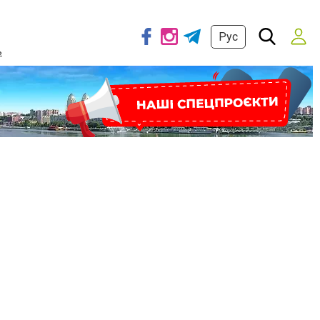
Рус
ь