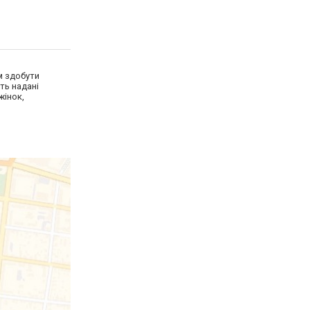
ам здобути
ть надані
жінок,