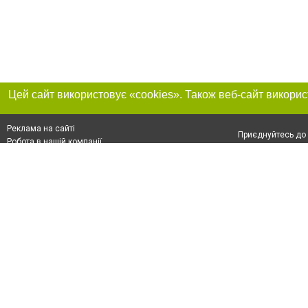
Реклама на сайті
Приєднуйтесь до 
Робота в нашій компанії
Франшиза "CitySites"
Про нас
Контакт
+38 (050) 969-29-16
З питань реклами: +38 (050) 969-29-16. E-mail:
Допускається цит
reklama@056.ua
обов'язкового по
відкритого для по
якості джерела. 
E-mail редакції:
news@056.ua
Матеріали з плаш
"Політичні новини
Політика конфіде