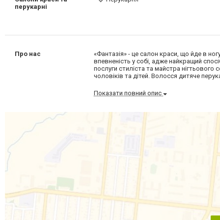
перукарні
Про нас
«Фантазія» - це салон краси, що йде в но
впевненість у собі, адже найкращий спосі
послуги стиліста та майстра нігтьового се
чоловіків та дітей. Волосся дитяче перук
Показати повний опис