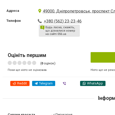
Адреса
49000, Дніпропетровськ, проспект С
Телефон
+380 (562) 23-23-46
Будь ласка, скажіть,
що дізналися номер
на сайті 056.ua
Оцініть першим
(
0
оцінок)
Ніхто ще не рек
Поки ще ніхто не оцінював
Reddit
Telegram
Viber
WhatsApp
Інформ
Салони краси та
Перукарня