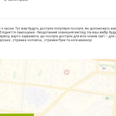
гу з часом. Тут вам будуть доступні популярні послуги, які допоможуть в
б підняття самооцінки - бездоганний зовнішній вигляд. На ваш вибір буду
рвісу, варто зауважити, що послуги доступні для всіх членів сім'ї – для 
арське , стрижка чоловіча , стрижки Руки та ноги манікюр