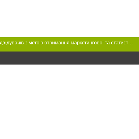
Цей сайт використовує «cookies». Також веб-сайт використовує інтернет-сервіс для збору технічних даних стосовно відвідувачів з метою отримання маркетингової та статистичної інформації. Умови обробки даних відвідувачів сайту див.
ння в тексті
міщення прямого,
 тексті або в
цпроєкт",
реклами.