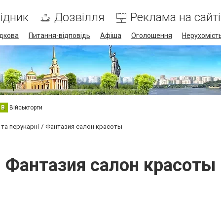
ідник
Дозвілля
Реклама на сайті
дкова
Питання-відповідь
Афіша
Оголошення
Нерухоміст
В
Військторги
 та перукарні
Фантазия салон красоты
Фантазия салон красоты