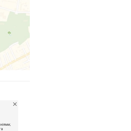
ніями;
та