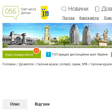
Новини
Дов
Погода
Карта міста
Дові
11
Т
ТОП кращих дистанційних шкіл України
Наші спецпроєкти
Головна
Дозвілля
Салони краси, солярії, сауни, SPA
Салони краси
Опис
Відгуки