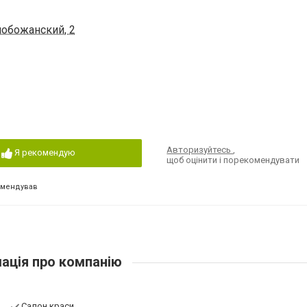
лобожанский, 2
Авторизуйтесь
,
Я рекомендую
щоб оцінити і порекомендувати
омендував
ація про компанію
Салон краси