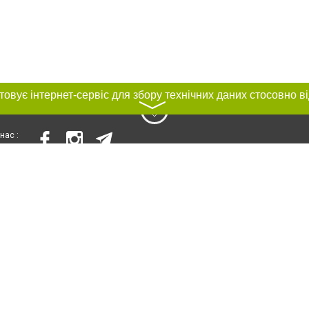
〉
нас :
и
Автори проєкту
ування матеріалів без отримання попередньої згоди 056.ua за умови розміще
силання на 056.ua - Сайт міста Дніпра. Для інтернет-видань обов'язкове роз
шукових систем гіперпосилання на цитовані статті не нижче другого абзацу в
Порушення виняткових прав переслідується Законом.
ками "Новини компаній", "Промо", "Партнерський матеріал", "Партнерський спе
", "Пресреліз", "PR", "Офіційно", "Політична реклама" публікуються на правах 
нційності
Правила сайту
Правила класифайд
Редакційна політика