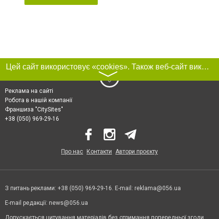
Цей сайт використовує «cookies». Також веб-сайт використовує інтернет-сервіс для збору технічних даних стосовно відвідувачів з метою отримання маркетингової та статистичної інформації. Умови обробки даних відвідувачів сайту див.
〉
Реклама на сайті
Робота в нашій компанії
Франшиза "CitySites"
+38 (050) 969-29-16
Про нас
Контакти
Автори проєкту
З питань реклами: +38 (050) 969-29-16. E-mail:
reklama@056.ua
E-mail редакції:
news@056.ua
Допускається цитування матеріалів без отримання попередньої згоди