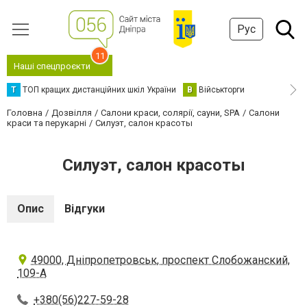
Рус
11
Наші спецпроєкти
Т
ТОП кращих дистанційних шкіл України
В
Військторги
Головна
Дозвілля
Салони краси, солярії, сауни, SPA
Салони
краси та перукарні
Силуэт, салон красоты
Силуэт, салон красоты
Опис
Відгуки
49000, Дніпропетровськ, проспект Слобожанский,
109-А
+380(56)227-59-28