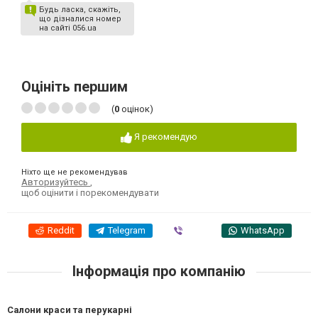
Будь ласка, скажіть,
що дізналися номер
на сайті 056.ua
Оцініть першим
(
0
оцінок)
Я рекомендую
Ніхто ще не рекомендував
Авторизуйтесь
,
щоб оцінити і порекомендувати
Reddit
Telegram
Viber
WhatsApp
Інформація про компанію
Салони краси та перукарні