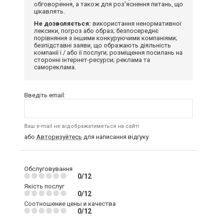
обговорення, а також для роз'яснення питань, що
цікавлять.
Не дозволяється:
використання ненормативної
лексики, погроз або образ; безпосереднє
порівняння з іншими конкуруючими компаніями;
безпідставні заяви, що ображають діяльність
компанії і / або її послуги; розміщення посилань на
сторонні інтернет-ресурси; реклама та
самореклама.
Введіть email:
Ваш e-mail не відображатиметься на сайті
або
Авторизуйтесь
для написання відгуку
Обслуговування
0/12
Якість послуг
0/12
Соотношение цены и качества
0/12