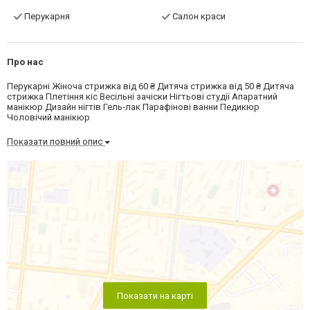
Перукарня
Салон краси
Про нас
Перукарні Жіноча стрижка від 60 ₴ Дитяча стрижка від 50 ₴ Дитяча
стрижка Плетіння кіс Весільні зачіски Нігтьові студії Апаратний
манікюр Дизайн нігтів Гель-лак Парафінові ванни Педикюр
Чоловічий манікюр
Показати повний опис
Показати на карті