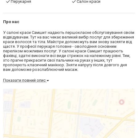
Перукарня
Салон краси
Про нас
У салоні краси Самшит надають першокласне обслуговування своїм
відвідувачам. Тут на вас чекає великий вибір послуг для збереження
краси волосся та тіла. Майстри допоможуть вам знову засяяти від
щастя. У професії перукаря головне - оволодіння основним
переліком можливих послуг. У салоні краси Самшит працюють
фахівці, здатні виконати всі види стрижок на належному рівні. Тим,
хто прагне прикрасити свої пальчики на руках у інших, тут
пропонують класичний манікюр. Зняти напругу після довгого дня
вам допоможе розслаблюючий масаж.
Показати повний опис