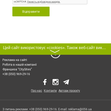
Відправити
Цей сайт використовує «cookies». Також веб-сайт використовує інтернет-сервіс для збору технічних даних стосовно відвідувачів з метою отримання маркетингової та статистичної інформації. Умови обробки даних відвідувачів сайту див.
〉
Реклама на сайті
Робота в нашій компанії
Франшиза "CitySites"
+38 (050) 969-29-16
Про нас
Контакти
Автори проєкту
З питань реклами: +38 (050) 969-29-16. E-mail:
reklama@056.ua