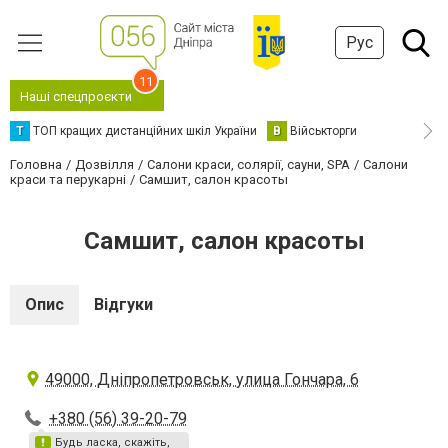
Рус
11
Наші спецпроєкти
Т
ТОП кращих дистанційних шкіл України
В
Військторги
Головна
Дозвілля
Салони краси, солярії, сауни, SPA
Салони
краси та перукарні
Самшит, салон красоты
Самшит, салон красоты
Опис
Відгуки
49000, Дніпропетровськ, улица Гончара, 6
+380 (56) 39-20-79
Будь ласка, скажіть,