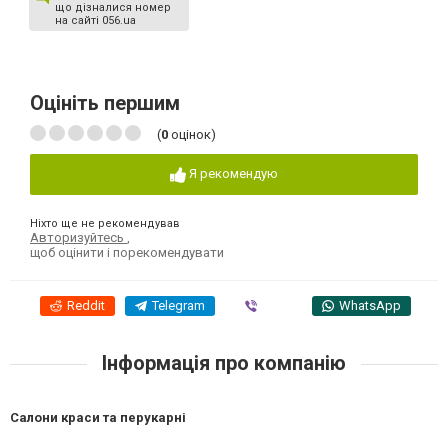
що дізналися номер
на сайті 056.ua
Оцініть першим
(
0
оцінок)
Я рекомендую
Ніхто ще не рекомендував
Авторизуйтесь
,
щоб оцінити і порекомендувати
Reddit
Telegram
Viber
WhatsApp
Інформація про компанію
Салони краси та перукарні