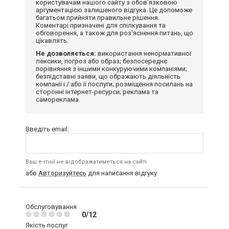
користувачам нашого сайту з обов'язковою
аргументацією залишеного відгука. Це допоможе
багатьом прийняти правильне рішення.
Коментарі призначені для спілкування та
обговорення, а також для роз'яснення питань, що
цікавлять.
Не дозволяється:
використання ненормативної
лексики, погроз або образ; безпосереднє
порівняння з іншими конкуруючими компаніями;
безпідставні заяви, що ображають діяльність
компанії і / або її послуги; розміщення посилань на
сторонні інтернет-ресурси; реклама та
самореклама.
Введіть email:
Ваш e-mail не відображатиметься на сайті
або
Авторизуйтесь
для написання відгуку
Обслуговування
0/12
Якість послуг