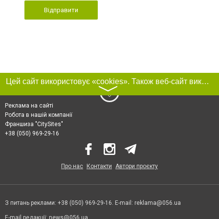
Відправити
Цей сайт використовує «cookies». Також веб-сайт використовує інтернет-сервіс для збору технічних даних стосовно відвідувачів з метою отримання маркетингової та статистичної інформації. Умови обробки даних відвідувачів сайту див.
〉
Реклама на сайті
Робота в нашій компанії
Франшиза "CitySites"
+38 (050) 969-29-16
Про нас
Контакти
Автори проєкту
З питань реклами: +38 (050) 969-29-16. E-mail:
reklama@056.ua
E-mail редакції:
news@056.ua