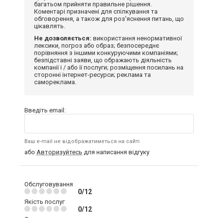
багатьом прийняти правильне рішення.
Коментарі призначені для спілкування та
обговорення, а також для роз'яснення питань, що
цікавлять.
Не дозволяється:
використання ненормативної
лексики, погроз або образ; безпосереднє
порівняння з іншими конкуруючими компаніями;
безпідставні заяви, що ображають діяльність
компанії і / або її послуги; розміщення посилань на
сторонні інтернет-ресурси; реклама та
самореклама.
Введіть email:
Ваш e-mail не відображатиметься на сайті
або
Авторизуйтесь
для написання відгуку
Обслуговування
0/12
Якість послуг
0/12