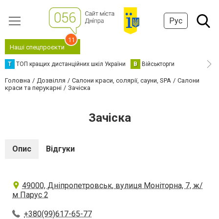
Рус
11
Наші спецпроєкти
Т
ТОП кращих дистанційних шкіл України
В
Військторги
Головна
Дозвілля
Салони краси, солярії, сауни, SPA
Салони
краси та перукарні
Зачiска
Зачiска
Опис
Відгуки
49000, Дніпропетровськ, вулиця Моніторна, 7, ж/
м Парус 2
+380(99)617-65-77