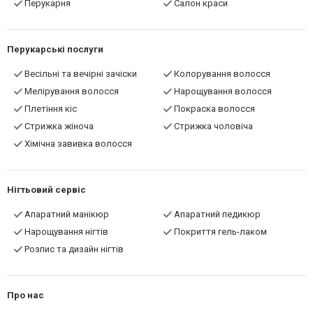
Перукарня
Салон краси
Перукарські послуги
Весільні та вечірні зачіски
Колорування волосся
Мелірування волосся
Нарощування волосся
Плетіння кіс
Покраска волосся
Стрижка жіноча
Стрижка чоловіча
Хімічна завивка волосся
Нігтьовий сервіс
Апаратний манікюр
Апаратний педикюр
Нарощування нігтів
Покриття гель-лаком
Розпис та дизайн нігтів
Про нас