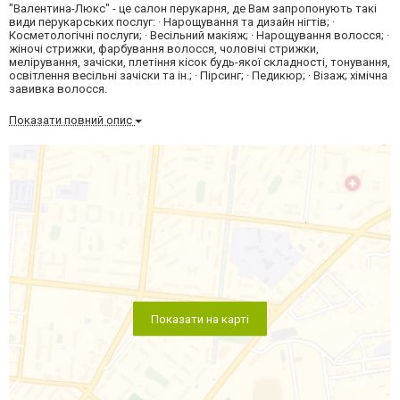
"Валентина-Люкс" - це салон перукарня, де Вам запропонують такі
види перукарських послуг: · Нарощування та дизайн нігтів; ·
Косметологічні послуги; · Весільний макіяж; · Нарощування волосся; ·
жіночі стрижки, фарбування волосся, чоловічі стрижки,
мелірування, зачіски, плетіння кісок будь-якої складності, тонування,
освітлення весільні зачіски та ін.; · Пірсинг; · Педикюр; · Візаж; хімічна
завивка волосся.
Показати повний опис
Показати на карті