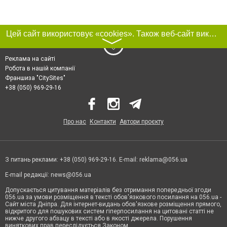
Цей сайт використовує «cookies». Також веб-сайт використовує інтернет-сервіс для збору технічних даних стосовно відвідувачів з метою отримання маркетингової та статистичної інформації. Умови обробки даних відвідувачів сайту див.
〉
Реклама на сайті
Робота в нашій компанії
Франшиза "CitySites"
+38 (050) 969-29-16
Про нас
Контакти
Автори проєкту
З питань реклами: +38 (050) 969-29-16. E-mail:
reklama@056.ua
E-mail редакції:
news@056.ua
Допускається цитування матеріалів без отримання попередньої згоди
056.ua за умови розміщення в тексті обов'язкового посилання на 056.ua -
Сайт міста Дніпра. Для інтернет-видань обов'язкове розміщення прямого,
відкритого для пошукових систем гіперпосилання на цитовані статті не
нижче другого абзацу в тексті або в якості джерела. Порушення
виняткових прав переслідується Законом.