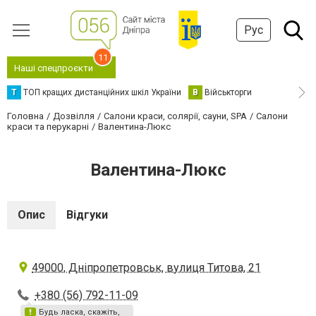
Рус
11
Наші спецпроєкти
Т
ТОП кращих дистанційних шкіл України
В
Військторги
Головна
Дозвілля
Салони краси, солярії, сауни, SPA
Салони
краси та перукарні
Валентина-Люкс
Валентина-Люкс
Опис
Відгуки
49000, Дніпропетровськ, вулиця Титова, 21
+380 (56) 792-11-09
Будь ласка, скажіть,