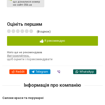
що дізналися номер
на сайті 056.ua
Оцініть першим
(
0
оцінок)
Я рекомендую
Ніхто ще не рекомендував
Авторизуйтесь
,
щоб оцінити і порекомендувати
Reddit
Telegram
Viber
WhatsApp
Інформація про компанію
Салони краси та перукарні