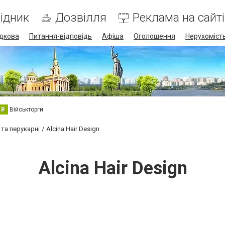
ідник
Дозвілля
Реклама на сайті
дкова
Питання-відповідь
Афіша
Оголошення
Нерухоміст
В
Військторги
 та перукарні
Alcina Hair Design
Alcina Hair Design