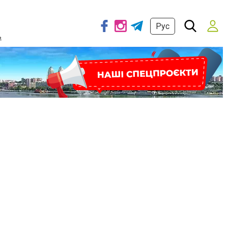
Рус
ь