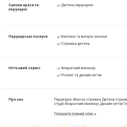
Салони краси та
Дитяча перукарня
перукарні
Перукарські послуги
Весільні та вечірні зачіски
Стрижка дитяча
Нігтьовий сервіс
Апаратний манікюр
Розпис та дизайн нігтів
Про нас
Перукарні Жіноча стрижка Дитяча стрижк
студії Апаратний манікюр Дизайн нігтів
Показати повний опис