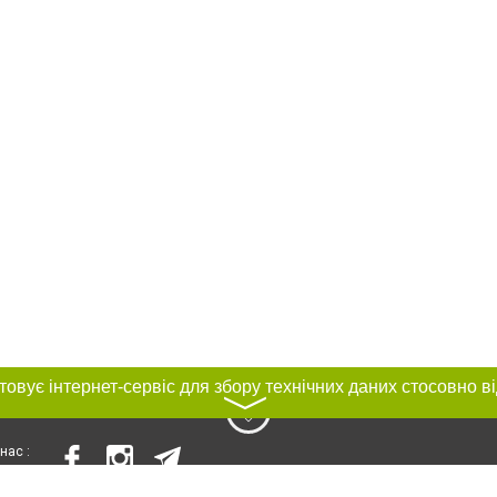
〉
нас :