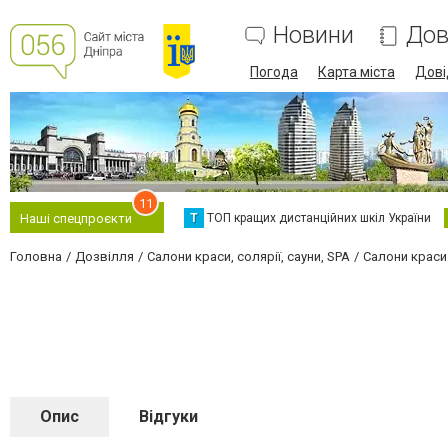
Новини
Дов
Погода
Карта міста
Дові
11
Т
ТОП кращих дистанційних шкіл України
Наші спецпроєкти
Головна
Дозвілля
Салони краси, солярії, сауни, SPA
Салони краси
Опис
Відгуки