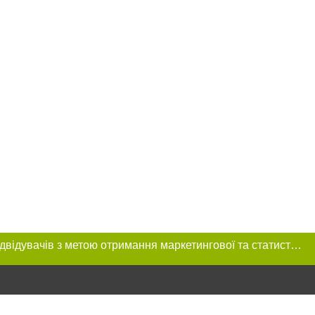
Цей сайт використовує «cookies». Також веб-сайт використовує інтернет-сервіс для збору технічних даних стосовно відвідувачів з метою отримання маркетингової та статистичної інформації. Умови обробки даних відвідувачів сайту див.