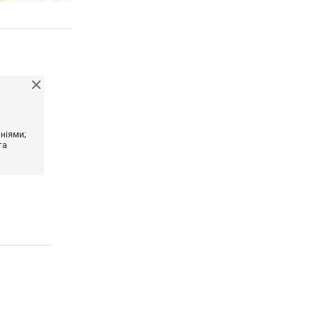
ніями;
та