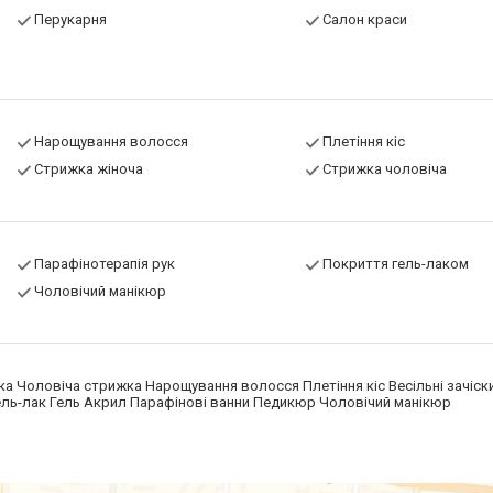
Перукарня
Салон краси
Нарощування волосся
Плетіння кіс
Стрижка жіноча
Стрижка чоловіча
Парафінотерапія рук
Покриття гель-лаком
Чоловічий манікюр
а Чоловіча стрижка Нарощування волосся Плетіння кіс Весільні зачіски
 Гель-лак Гель Акрил Парафінові ванни Педикюр Чоловічий манікюр