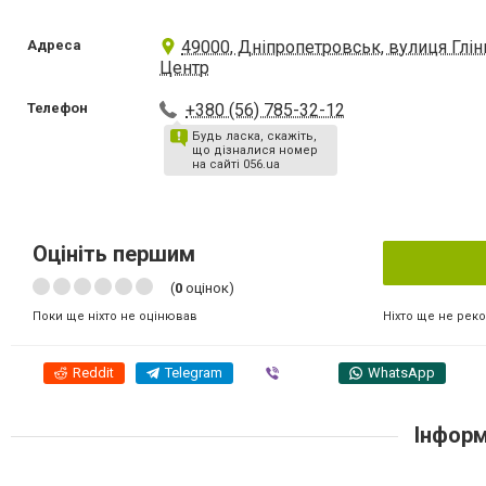
Адреса
49000, Дніпропетровськ, вулиця Глін
Центр
Телефон
+380 (56) 785-32-12
Будь ласка, скажіть,
що дізналися номер
на сайті 056.ua
Оцініть першим
(
0
оцінок)
Ніхто ще не рек
Поки ще ніхто не оцінював
Reddit
Telegram
Viber
WhatsApp
Інформ