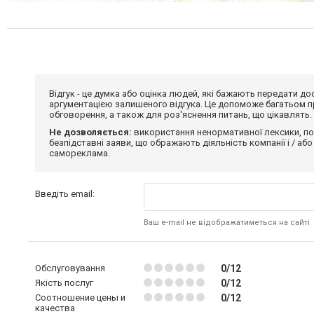
Відгук - це думка або оцінка людей, які бажають передати 
аргументацією залишеного відгука. Це допоможе багатьом пр
обговорення, а також для роз'яснення питань, що цікавлять.
Не дозволяється:
використання ненормативної лексики, по
безпідставні заяви, що ображають діяльність компанії і / або
самореклама.
Введіть email:
Ваш e-mail не відображатиметься на сайті
Обслуговування
0/12
Якість послуг
0/12
Соотношение цены и
0/12
качества