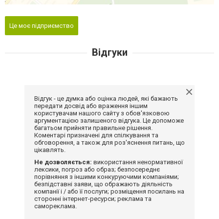
Це моє підприємство
Відгуки
Відгук - це думка або оцінка людей, які бажають
передати досвід або враження іншим
користувачам нашого сайту з обов'язковою
аргументацією залишеного відгука. Це допоможе
багатьом прийняти правильне рішення.
Коментарі призначені для спілкування та
обговорення, а також для роз'яснення питань, що
цікавлять.
Не дозволяється:
використання ненормативної
лексики, погроз або образ; безпосереднє
порівняння з іншими конкуруючими компаніями;
безпідставні заяви, що ображають діяльність
компанії і / або її послуги; розміщення посилань на
сторонні інтернет-ресурси; реклама та
самореклама.