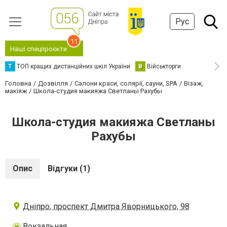
Рус
11
Наші спецпроєкти
Т
ТОП кращих дистанційних шкіл України
В
Військторги
Головна
Дозвілля
Салони краси, солярії, сауни, SPA
Візаж,
макіяж
Школа-студия макияжа Светланы Рахубы
Школа-студия макияжа Светланы
Рахубы
Опис
Відгуки (1)
Дніпро, проспект Дмитра Яворницького, 98
Вокзальная