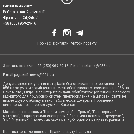
Реклама на сайті
Робота в нашій компанії
Франшиза "CitySites"
+38 (050) 969-29-16
Про нас
Контакти
Автори проєкту
З питань реклами: +38 (050) 969-29-16. E-mail:
reklama@056.ua
E-mail редакції:
news@056.ua
Допускається цитування матеріалів без отримання попередньої згоди
056.ua за умови розміщення в тексті обов'язкового посилання на 056.ua -
Сайт міста Дніпра. Для інтернет-видань обов'язкове розміщення прямого,
відкритого для пошукових систем гіперпосилання на цитовані статті не
нижче другого абзацу в тексті або в якості джерела. Порушення
виняткових прав переслідується Законом.
Матеріали з плашками "Новини компаній", "Промо", "Партнерський
матеріал", "Партнерський спецпроєкт", "Політичні новини", "Пресреліз",
"PR", "Офіційно", "Політична реклама" публікуються на правах реклами.
Політика конфіденційності
Правила сайту
Правила