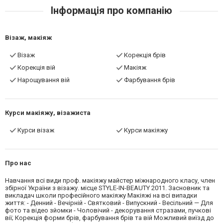
Інформація про компанію
Візаж, макіяж
Візаж
Корекція брів
Корекція вій
Макіяж
Нарощування вій
Фарбування брів
Курси макіяжу, візажиста
Курси візаж
Курси макіяжу
Про нас
Навчання всі види проф. макіяжу майстер міжнародного класу, член
збірної України з візажу. місце STYLE-IN-BEAUTY 2011. Засновник та
викладач школи професійного макіяжу Макіяжі на всі випадки
життя: - Денний - Вечірній - Святковий - Випускний - Весільний — Для
фото та відео зйомки - Чоловічий - декорування стразами, пучкові
вії; Корекція форми брів, фарбування брів та вій Можливий виїзд до