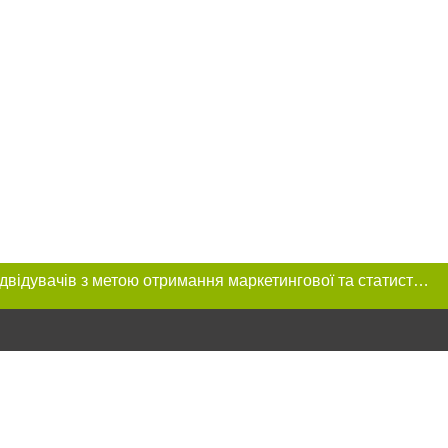
Цей сайт використовує «cookies». Також веб-сайт використовує інтернет-сервіс для збору технічних даних стосовно відвідувачів з метою отримання маркетингової та статистичної інформації. Умови обробки даних відвідувачів сайту див.