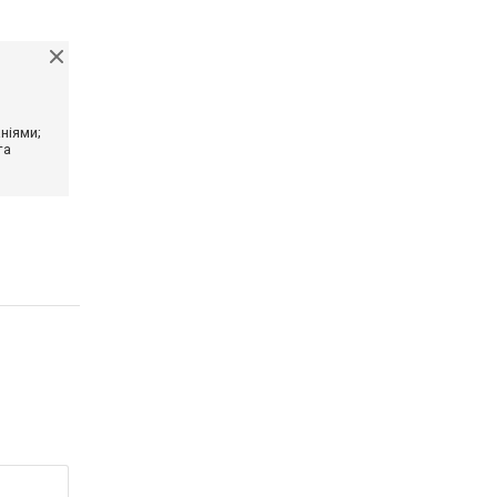
ніями;
та