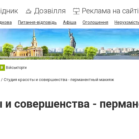
ідник
Дозвілля
Реклама на сайті
дкова
Питання-відповідь
Афіша
Оголошення
Нерухоміст
В
Військторги
Студия красоты и совершенства - перманентный макияж
ы и совершенства - перма