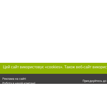
Реклама на сайті
Приєднуйтесь до 
Робота в нашій компанії
Франшиза "CitySites"
Про нас
Контакт
+38 (050) 969-29-16