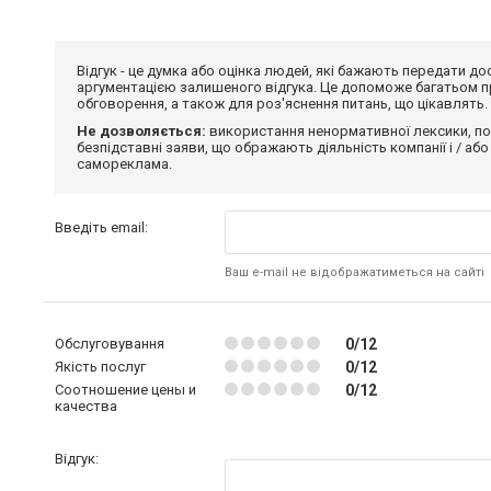
Відгук - це думка або оцінка людей, які бажають передати 
аргументацією залишеного відгука. Це допоможе багатьом пр
обговорення, а також для роз'яснення питань, що цікавлять.
Не дозволяється:
використання ненормативної лексики, по
безпідставні заяви, що ображають діяльність компанії і / або
самореклама.
Введіть email:
Ваш e-mail не відображатиметься на сайті
Обслуговування
0/12
Якість послуг
0/12
Соотношение цены и
0/12
качества
Відгук: