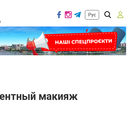
Рус
ь
нентный макияж