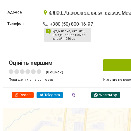
Адреса
49000, Дніпропетровськ, вулиця Меч
Телефон
+380 (50) 800-16-97
Будь ласка, скажіть,
що дізналися номер
на сайті 056.ua
Оцініть першим
(
0
оцінок)
Ніхто ще не рек
Поки ще ніхто не оцінював
Reddit
Telegram
Viber
WhatsApp