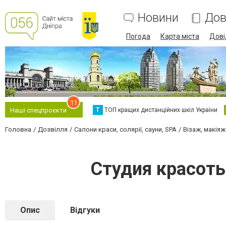
Новини
Дов
Погода
Карта міста
Дові
11
Т
ТОП кращих дистанційних шкіл України
Наші спецпроєкти
Головна
Дозвілля
Салони краси, солярії, сауни, SPA
Візаж, макіяж
Студия красот
Опис
Відгуки