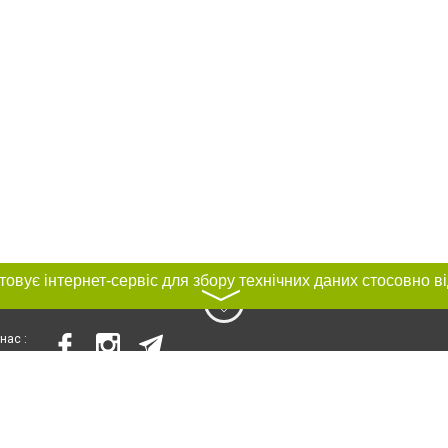
〉
нас :
и
Автори проєкту