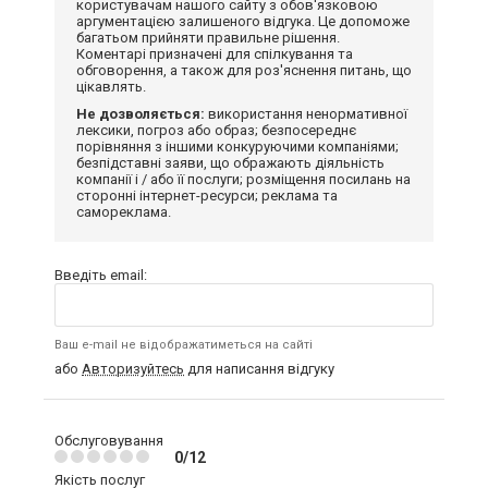
користувачам нашого сайту з обов'язковою
аргументацією залишеного відгука. Це допоможе
багатьом прийняти правильне рішення.
Коментарі призначені для спілкування та
обговорення, а також для роз'яснення питань, що
цікавлять.
Не дозволяється:
використання ненормативної
лексики, погроз або образ; безпосереднє
порівняння з іншими конкуруючими компаніями;
безпідставні заяви, що ображають діяльність
компанії і / або її послуги; розміщення посилань на
сторонні інтернет-ресурси; реклама та
самореклама.
Введіть email:
Ваш e-mail не відображатиметься на сайті
або
Авторизуйтесь
для написання відгуку
Обслуговування
0/12
Якість послуг