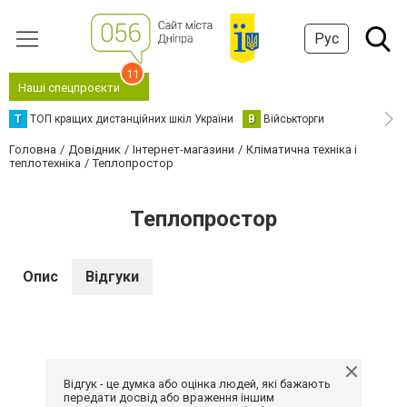
Рус
11
Наші спецпроєкти
Т
ТОП кращих дистанційних шкіл України
В
Військторги
Головна
Довідник
Інтернет-магазини
Кліматична техніка і
теплотехніка
Теплопростор
Теплопростор
Опис
Відгуки
Відгук - це думка або оцінка людей, які бажають
передати досвід або враження іншим