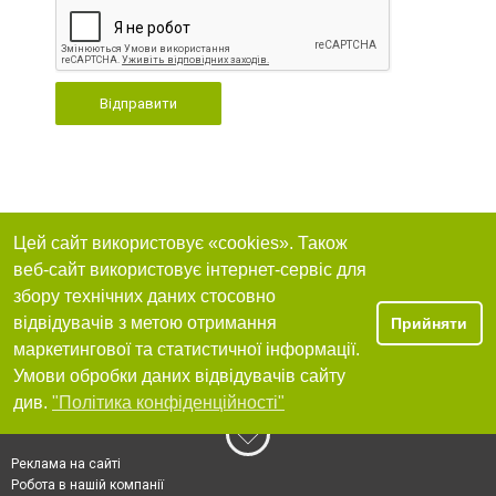
Відправити
Цей сайт використовує «cookies». Також
веб-сайт використовує інтернет-сервіс для
збору технічних даних стосовно
відвідувачів з метою отримання
Прийняти
маркетингової та статистичної інформації.
Умови обробки даних відвідувачів сайту
див.
"Політика конфіденційності"
Реклама на сайті
Робота в нашій компанії