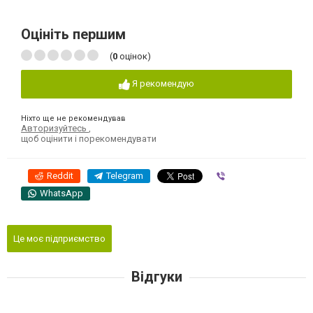
Оцініть першим
(
0
оцінок)
Я рекомендую
Ніхто ще не рекомендував
Авторизуйтесь
,
щоб оцінити і порекомендувати
Reddit
Telegram
Viber
WhatsApp
Це моє підприємство
Відгуки