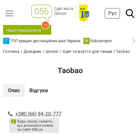
Рус
11
Наші спецпроєкти
Т
ТОП кращих дистанційних шкіл України
В
Військторги
Головна
Довідник
Шопінг
Одяг та взуття для танців
Taobao
Taobao
Опис
Відгуки
+380 (66) 94-20-777
Будь ласка, скажіть,
що дізналися номер
на сайті 056.ua