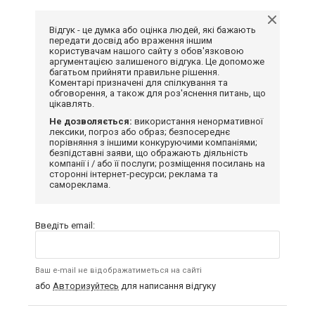
Відгук - це думка або оцінка людей, які бажають
передати досвід або враження іншим
користувачам нашого сайту з обов'язковою
аргументацією залишеного відгука. Це допоможе
багатьом прийняти правильне рішення.
Коментарі призначені для спілкування та
обговорення, а також для роз'яснення питань, що
цікавлять.
Не дозволяється:
використання ненормативної
лексики, погроз або образ; безпосереднє
порівняння з іншими конкуруючими компаніями;
безпідставні заяви, що ображають діяльність
компанії і / або її послуги; розміщення посилань на
сторонні інтернет-ресурси; реклама та
самореклама.
Введіть email:
Ваш e-mail не відображатиметься на сайті
або
Авторизуйтесь
для написання відгуку