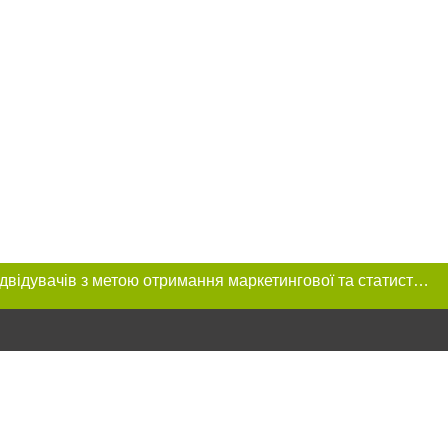
Цей сайт використовує «cookies». Також веб-сайт використовує інтернет-сервіс для збору технічних даних стосовно відвідувачів з метою отримання маркетингової та статистичної інформації. Умови обробки даних відвідувачів сайту див.