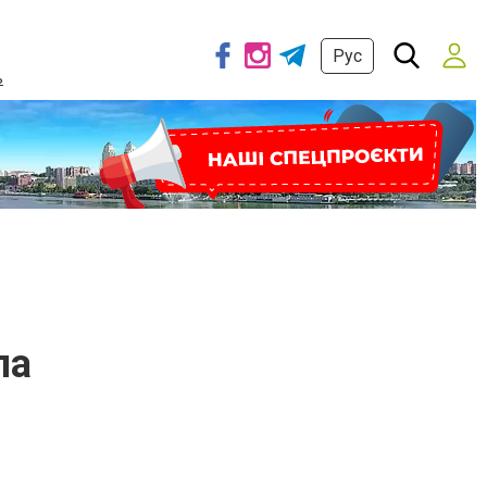
Рус
ь
ла