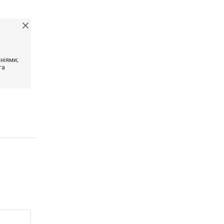
ніями;
та