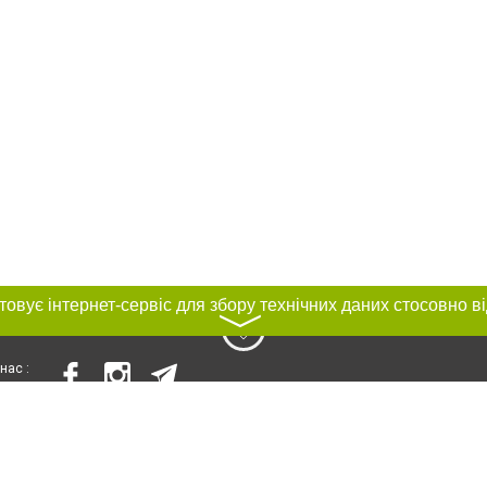
〉
нас :
и
Автори проєкту