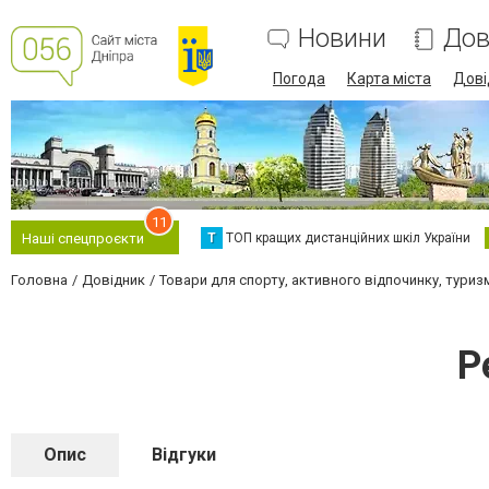
Новини
Дов
Погода
Карта міста
Дові
11
Т
ТОП кращих дистанційних шкіл України
Наші спецпроєкти
Головна
Довідник
Товари для спорту, активного відпочинку, туриз
Р
Опис
Відгуки