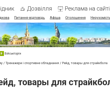
ідник
Дозвілля
Реклама на сайті
дкова
Питання-відповідь
Афіша
Оголошення
Нерухоміст
В
Військторги
му
Тренажери і спортивне обладнання
Рейд, товары для страйкбола
ейд, товары для страйкбо