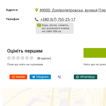
Адреса
49000, Дніпропетровськ, вулиця Плех
Телефон
+380 (67) 755-25-17
Будь ласка, скажіть,
що дізналися номер
на сайті 056.ua
Оцініть першим
(
0
оцінок)
Ніхто ще не рек
Поки ще ніхто не оцінював
Reddit
Telegram
Viber
WhatsApp