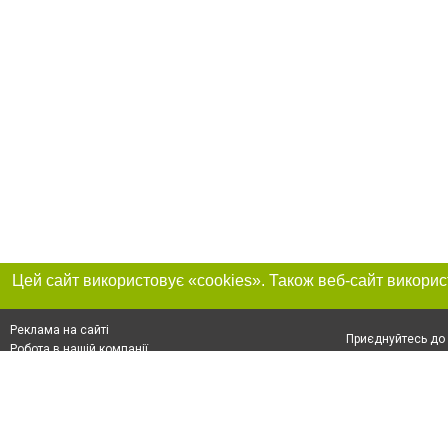
Реклама на сайті
Приєднуйтесь до 
Робота в нашій компанії
Франшиза "CitySites"
Про нас
Контакт
+38 (050) 969-29-16