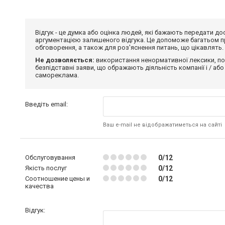
Відгук - це думка або оцінка людей, які бажають передати 
аргументацією залишеного відгука. Це допоможе багатьом пр
обговорення, а також для роз'яснення питань, що цікавлять.
Не дозволяється:
використання ненормативної лексики, по
безпідставні заяви, що ображають діяльність компанії і / або
самореклама.
Введіть email:
Ваш e-mail не відображатиметься на сайті
Обслуговування
0/12
Якість послуг
0/12
Соотношение цены и
0/12
качества
Відгук: