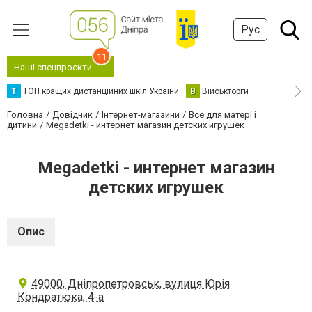
Рус
11
Наші спецпроєкти
Т
ТОП кращих дистанційних шкіл України
В
Військторги
Головна
Довідник
Інтернет-магазини
Все для матері і
дитини
Megadetki - интернет магазин детских игрушек
Megadetki - интернет магазин
детских игрушек
Опис
49000, Дніпропетровськ, вулиця Юрія
Кондратюка, 4-а