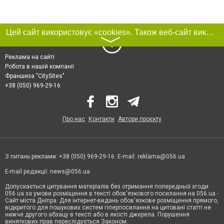
Цей сайт використовує «cookies». Також веб-сайт використовує інтернет-сервіс для збору технічних даних стосовно відвідувачів з метою отримання маркетингової та статистичної інформації. Умови обробки даних відвідувачів сайту див.
〉
Реклама на сайті
Робота в нашій компанії
Франшиза "CitySites"
+38 (050) 969-29-16
Про нас
Контакти
Автори проєкту
З питань реклами: +38 (050) 969-29-16. E-mail:
reklama@056.ua
E-mail редакції:
news@056.ua
Допускається цитування матеріалів без отримання попередньої згоди
056.ua за умови розміщення в тексті обов'язкового посилання на 056.ua -
Сайт міста Дніпра. Для інтернет-видань обов'язкове розміщення прямого,
відкритого для пошукових систем гіперпосилання на цитовані статті не
нижче другого абзацу в тексті або в якості джерела. Порушення
виняткових прав переслідується Законом.