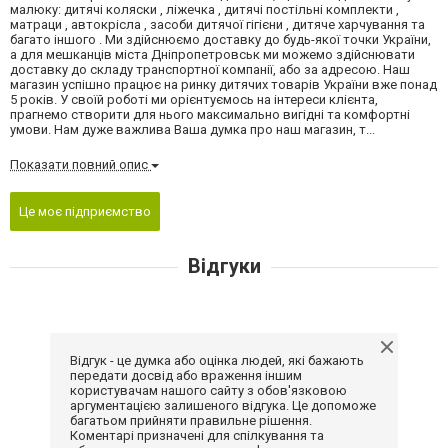
малюку: дитячі коляски , ліжечка , дитячі постільні комплекти ,
матраци , автокрісла , засоби дитячої гігієни , дитяче харчування та
багато іншого . Ми здійснюємо доставку до будь-якої точки України,
а для мешканців міста Дніпропетровськ ми можемо здійснювати
доставку до складу транспортної компанії, або за адресою. Наш
магазин успішно працює на ринку дитячих товарів України вже понад
5 років. У своїй роботі ми орієнтуємось на інтереси клієнта,
прагнемо створити для нього максимально вигідні та комфортні
умови. Нам дуже важлива Ваша думка про наш магазин, т...
Показати повний опис
Це моє підприємство
Відгуки
Відгук - це думка або оцінка людей, які бажають
передати досвід або враження іншим
користувачам нашого сайту з обов'язковою
аргументацією залишеного відгука. Це допоможе
багатьом прийняти правильне рішення.
Коментарі призначені для спілкування та