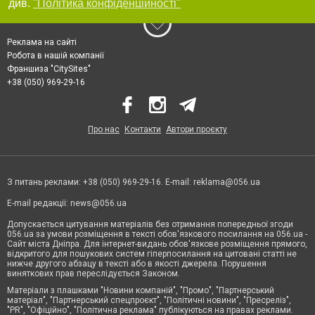
див.
"Політика конфіденційності"
Реклама на сайті
Робота в нашій компанії
Франшиза "CitySites"
+38 (050) 969-29-16
Про нас
Контакти
Автори проєкту
З питань реклами: +38 (050) 969-29-16. E-mail:
reklama@056.ua
E-mail редакції:
news@056.ua
Допускається цитування матеріалів без отримання попередньої згоди
056.ua за умови розміщення в тексті обов'язкового посилання на 056.ua -
Сайт міста Дніпра. Для інтернет-видань обов'язкове розміщення прямого,
відкритого для пошукових систем гіперпосилання на цитовані статті не
нижче другого абзацу в тексті або в якості джерела. Порушення
виняткових прав переслідується Законом.
Матеріали з плашками "Новини компаній", "Промо", "Партнерський
матеріал", "Партнерський спецпроєкт", "Політичні новини", "Пресреліз",
"PR", "Офіційно", "Політична реклама" публікуються на правах реклами.