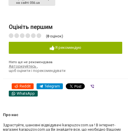
на сайті 056.ua
Оцініть першим
(
0
оцінок)
Я рекомендую
Ніхто ще не рекомендував
Авторизуйтесь
,
щоб оцінити і порекомендувати
Reddit
Telegram
Viber
WhatsApp
Про нас
Здрастуйте, шановні відвідувачі karapuzov.com.ua ! В інтернет-
магазині karapuzov.com.ua Ви знайдете все, що необхідно Вашому