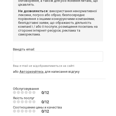
обговорення, а також для роз'яснення питань, що
цікавлять.
Не дозволяється:
використання ненормативної
лексики, погроз або образ; безпосереднє
порівняння з іншими конкуруючими компаніями;
безпідставні заяви, що ображають діяльність
компанії і / або її послуги; розміщення посилань на
сторонні інтернет-ресурси; реклама та
самореклама.
Введіть email:
Ваш e-mail не відображатиметься на сайті
або
Авторизуйтесь
для написання відгуку
Обслуговування
0/12
Якість послуг
0/12
Соотношение цены и качества
0/12