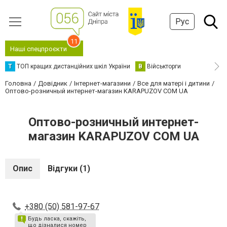
Рус
11
Наші спецпроєкти
Т
ТОП кращих дистанційних шкіл України
В
Військторги
Головна
Довідник
Інтернет-магазини
Все для матері і дитини
Оптово-розничный интернет-магазин KARAPUZOV COM UA
Оптово-розничный интернет-
магазин KARAPUZOV COM UA
Опис
Відгуки (1)
+380 (50) 581-97-67
Будь ласка, скажіть,
що дізналися номер