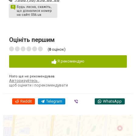
Будь ласка, скажіть,
що дізналися номер
на сайті 056.ua
Оцініть першим
(
0
оцінок)
Я рекомендую
Ніхто ще не рекомендував
Авторизуйтесь
,
щоб оцінити і порекомендувати
Reddit
Telegram
Viber
WhatsApp