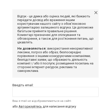
Відгук - це думка або оцінка людей, які бажають
передати досвід або враження іншим
користувачам нашого сайту з обов'язковою
аргументацією залишеного відгука. Це допоможе
багатьом прийняти правильне рішення.
Коментарі призначені для спілкування та
обговорення, а також для роз'яснення питань, що
цікавлять.
Не дозволяється:
використання ненормативної
лексики, погроз або образ; безпосереднє
порівняння з іншими конкуруючими компаніями;
безпідставні заяви, що ображають діяльність
компанії і / або її послуги; розміщення посилань на
сторонні інтернет-ресурси; реклама та
самореклама.
Введіть email:
Ваш e-mail не відображатиметься на сайті
або
Авторизуйтесь
для написання відгуку