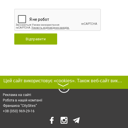
Відправити
Цей сайт використовує «cookies». Також веб-сайт використовує інтернет-сервіс для збору технічних даних стосовно відвідувачів з метою отримання маркетингової та статистичної інформації. Умови обробки даних відвідувачів сайту див.
〉
Реклама на сайті
Робота в нашій компанії
Франшиза "CitySites"
+38 (050) 969-29-16