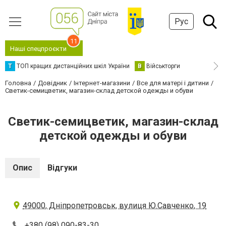
Рус
11
Наші спецпроєкти
Т
ТОП кращих дистанційних шкіл України
В
Військторги
Головна
Довідник
Інтернет-магазини
Все для матері і дитини
Светик-семицветик, магазин-склад детской одежды и обуви
Светик-семицветик, магазин-склад
детской одежды и обуви
Опис
Відгуки
49000, Дніпропетровськ, вулиця Ю.Савченко, 19
+380 (98) 090-83-30