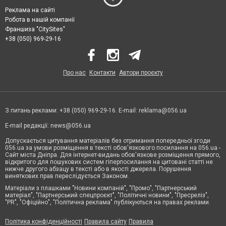
Реклама на сайті
Робота в нашій компанії
Франшиза "CitySites"
+38 (050) 969-29-16
Про нас
Контакти
Автори проєкту
З питань реклами: +38 (050) 969-29-16. E-mail:
reklama@056.ua
E-mail редакції:
news@056.ua
Допускається цитування матеріалів без отримання попередньої згоди
056.ua за умови розміщення в тексті обов'язкового посилання на 056.ua -
Сайт міста Дніпра. Для інтернет-видань обов'язкове розміщення прямого,
відкритого для пошукових систем гіперпосилання на цитовані статті не
нижче другого абзацу в тексті або в якості джерела. Порушення
виняткових прав переслідується Законом.
Матеріали з плашками "Новини компаній", "Промо", "Партнерський
матеріал", "Партнерський спецпроєкт", "Політичні новини", "Пресреліз",
"PR", "Офіційно", "Політична реклама" публікуються на правах реклами.
Політика конфіденційності
Правила сайту
Правила