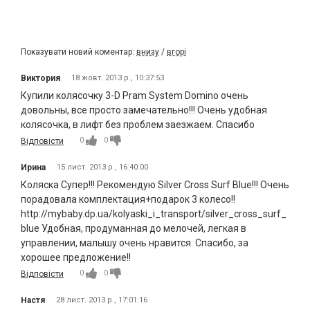
Показувати новий коментар:
внизу
/
вгорі
Виктория
18 жовт. 2013 р., 10:37:53
Купили колясочку 3-D Pram System Domino очень
довольны, все просто замечательно!!! Очень удобная
колясочка, в лифт без проблем заезжаем. Спасибо
0
0
Відповісти
Ирина
15 лист. 2013 р., 16:40:00
Коляска Супер!!! Рекомендую Silver Cross Surf Blue!!! Очень
порадовала комплектация+подарок 3 колесо!!
http://mybaby.dp.ua/kolyaski_i_transport/silver_cross_surf_
blue Удобная, продуманная до мелочей, легкая в
управлении, малышу очень нравится. Спасибо, за
хорошее предложение!!
0
0
Відповісти
Настя
28 лист. 2013 р., 17:01:16