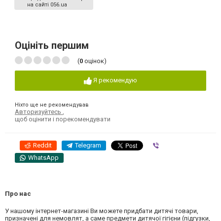
на сайті 056.ua
Оцініть першим
(
0
оцінок)
Я рекомендую
Ніхто ще не рекомендував
Авторизуйтесь
,
щоб оцінити і порекомендувати
Reddit
Telegram
Viber
WhatsApp
Про нас
У нашому інтернет-магазині Ви можете придбати дитячі товари,
призначені для немовлят, а саме предмети дитячої гігієни (підгузки,