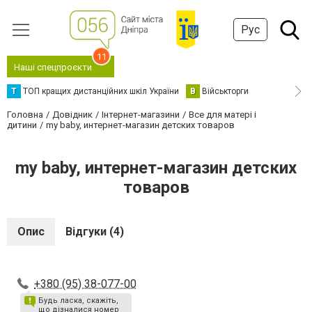
Рус
11
Наші спецпроєкти
Т
ТОП кращих дистанційних шкіл України
В
Військторги
Головна
Довідник
Інтернет-магазини
Все для матері і
дитини
my baby, интернет-магазин детских товаров
my baby, интернет-магазин детских
товаров
Опис
Відгуки (4)
+380 (95) 38-077-00
Будь ласка, скажіть,
що дізналися номер