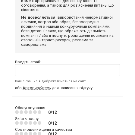
Коментарі призначені для спілкування та
обговорення, а також для роз'яснення питань, що
цікавлять.
Не дозволяється:
використання ненормативної
лексики, погроз або образ; безпосереднє
порівняння з іншими конкуруючими компаніями;
безпідставні заяви, що ображають діяльність
компанії і / або її послуги; розміщення посилань на
сторонні інтернет-ресурси; реклама та
самореклама.
Введіть email:
Ваш e-mail не відображатиметься на сайті
або
Авторизуйтесь
для написання відгуку
Обслуговування
0/12
Якість послуг
0/12
Соотношение цены и качества
0/12