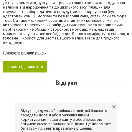
дитяча косметика, пустушки, іграшки тощо), товари для годування
малюків від народження та до шкільного віку (пляшки для
годування) , набори дитячого посуду), дитяче харчування (сухі
адаптовані суміші, молочні та безмолочні каші, дитячі соки та пюре
тощо), а також широкий асортимент дитячих колясок, ліжечок,
автокрісел та величезний вибір дитячих іграшок та розвиваючих
ігор! Також ми не обійшли стороною і молодих мам, надавши
можливість купити все необхідне для Вашого комфорту та спокою, а
головне – користі для Вас та Вашого малюка (все для грудного
вигодовува...
Показати повний опис
Це моє підприємство
Відгуки
Відгук - це думка або оцінка людей, які бажають
передати досвід або враження іншим
користувачам нашого сайту з обов'язковою
аргументацією залишеного відгука. Це допоможе
багатьом прийняти правильне рішення.