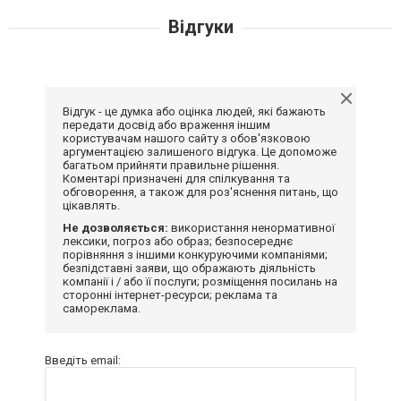
Відгуки
Відгук - це думка або оцінка людей, які бажають
передати досвід або враження іншим
користувачам нашого сайту з обов'язковою
аргументацією залишеного відгука. Це допоможе
багатьом прийняти правильне рішення.
Коментарі призначені для спілкування та
обговорення, а також для роз'яснення питань, що
цікавлять.
Не дозволяється:
використання ненормативної
лексики, погроз або образ; безпосереднє
порівняння з іншими конкуруючими компаніями;
безпідставні заяви, що ображають діяльність
компанії і / або її послуги; розміщення посилань на
сторонні інтернет-ресурси; реклама та
самореклама.
Введіть email: