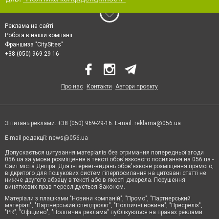
Реклама на сайті
Робота в нашій компанії
Франшиза "CitySites"
+38 (050) 969-29-16
Про нас
Контакти
Автори проєкту
З питань реклами: +38 (050) 969-29-16. E-mail:
reklama@056.ua
E-mail редакції:
news@056.ua
Допускається цитування матеріалів без отримання попередньої згоди
056.ua за умови розміщення в тексті обов'язкового посилання на 056.ua -
Сайт міста Дніпра. Для інтернет-видань обов'язкове розміщення прямого,
відкритого для пошукових систем гіперпосилання на цитовані статті не
нижче другого абзацу в тексті або в якості джерела. Порушення
виняткових прав переслідується Законом.
Матеріали з плашками "Новини компаній", "Промо", "Партнерський
матеріал", "Партнерський спецпроєкт", "Політичні новини", "Пресреліз",
"PR", "Офіційно", "Політична реклама" публікуються на правах реклами.