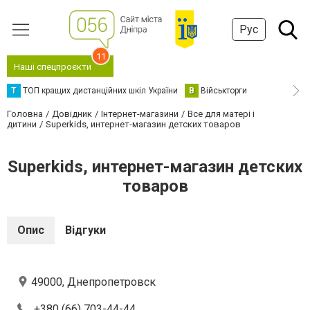
Рус
11
Наші спецпроєкти
Т
ТОП кращих дистанційних шкіл України
В
Військторги
Головна
Довідник
Інтернет-магазини
Все для матері і
дитини
Superkids, интернет-магазин детских товаров
Superkids, интернет-магазин детских
товаров
Опис
Відгуки
49000, Днепропетровск
+380 (66) 703-44-44