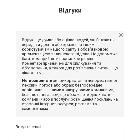
Відгуки
Відгук - це думка або оцінка людей, які бажають
передати досвід або враження іншим
користувачам нашого сайту з обов'язковою
аргументацією залишеного відгука. Це допоможе
багатьом прийняти правильне рішення.
Коментарі призначені для спілкування та
обговорення, а також для роз'яснення питань, що
цікавлять.
Не дозволяється:
використання ненормативної
лексики, погроз або образ; безпосереднє
порівняння з іншими конкуруючими компаніями;
безпідставні заяви, що ображають діяльність
компанії і / або її послуги; розміщення посилань на
сторонні інтернет-ресурси; реклама та
самореклама.
Введіть email: