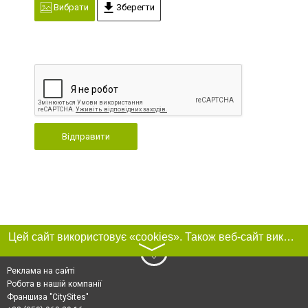
Вибрати
Зберегти
Відправити
Цей сайт використовує «cookies». Також веб-сайт використовує інтернет-сервіс для збору технічних даних стосовно відвідувачів з метою отримання маркетингової та статистичної інформації. Умови обробки даних відвідувачів сайту див.
〉
Реклама на сайті
Робота в нашій компанії
Франшиза "CitySites"