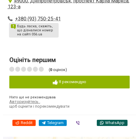
49000, Дніпропетровськ, проспект Карла Маркса,
123-а
+380 (93) 750-25-41
Будь ласка, скажіть,
що дізналися номер
на сайті 056.ua
Оцініть першим
(
0
оцінок)
Я рекомендую
Ніхто ще не рекомендував
Авторизуйтесь
,
щоб оцінити і порекомендувати
Reddit
Telegram
Viber
WhatsApp