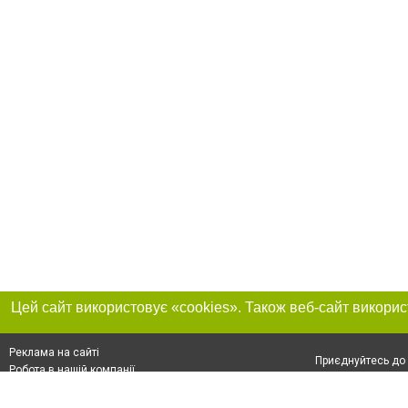
Реклама на сайті
Приєднуйтесь до 
Робота в нашій компанії
Франшиза "CitySites"
Про нас
Контакт
+38 (050) 969-29-16