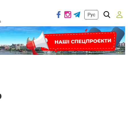
Рус
ь
о