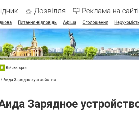
ідник
Дозвілля
Реклама на сайті
дкова
Питання-відповідь
Афіша
Оголошення
Нерухоміст
В
Військторги
Аида Зарядное устройство
Аида Зарядное устройств