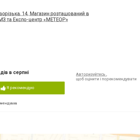
ворізька, 14, Магазин розташований в
ЮМЗ та Експо-центр «МЕТЕОР»
дів в серпні
Авторизуйтесь
,
щоб оцінити і порекомендувати
Я рекомендую
омендував