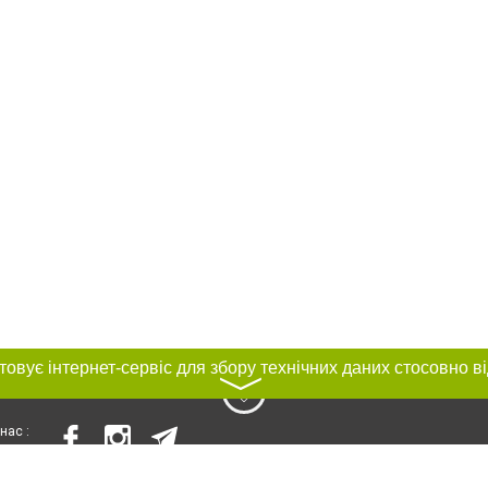
〉
нас :
и
Автори проєкту