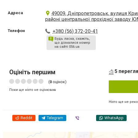
Адреса
49009, Дніпропетровськ, вулиця Кри
районі центральної прохідної заводу 
Телефон
+380 (56) 372-20-41
Будь ласка, скажіть,
що дізналися номер
на сайті 056.ua
Оцініть першим
5 перегля
(
0
оцінок)
Поки ще ніхто не оцінював
Ніхто ще не рек
Reddit
Telegram
Viber
WhatsApp