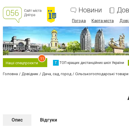
Новини
Дов
Погода
Карта міста
Дові
11
Т
ТОП кращих дистанційних шкіл України
Наші спецпроєкти
Головна
Довідник
Дача, сад, город
Сільськогосподарські товари
Опис
Відгуки