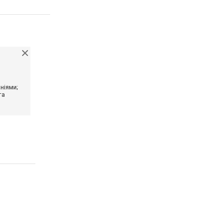
ніями;
та