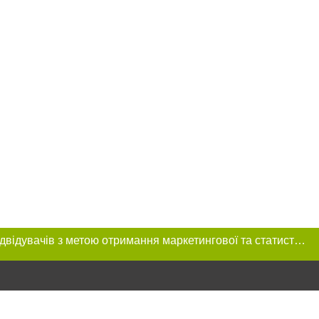
Цей сайт використовує «cookies». Також веб-сайт використовує інтернет-сервіс для збору технічних даних стосовно відвідувачів з метою отримання маркетингової та статистичної інформації. Умови обробки даних відвідувачів сайту див.