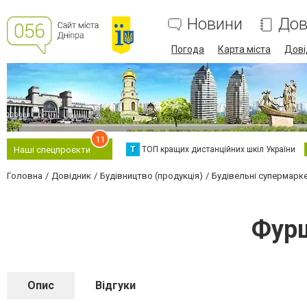
Новини
Дов
Погода
Карта міста
Дові
11
Т
ТОП кращих дистанційних шкіл України
Наші спецпроєкти
Головна
Довідник
Будівництво (продукція)
Будівельні супермарк
Фурш
Опис
Відгуки