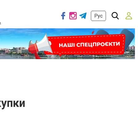
Рус
ь
купки