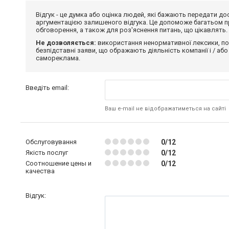
Відгук - це думка або оцінка людей, які бажають передати 
аргументацією залишеного відгука. Це допоможе багатьом пр
обговорення, а також для роз'яснення питань, що цікавлять.
Не дозволяється:
використання ненормативної лексики, по
безпідставні заяви, що ображають діяльність компанії і / або
самореклама.
Введіть email:
Ваш e-mail не відображатиметься на сайті
Обслуговування
0/12
Якість послуг
0/12
Соотношение цены и
0/12
качества
Відгук: