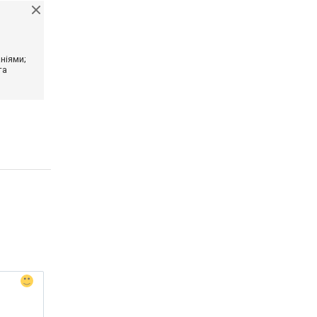
ніями;
та