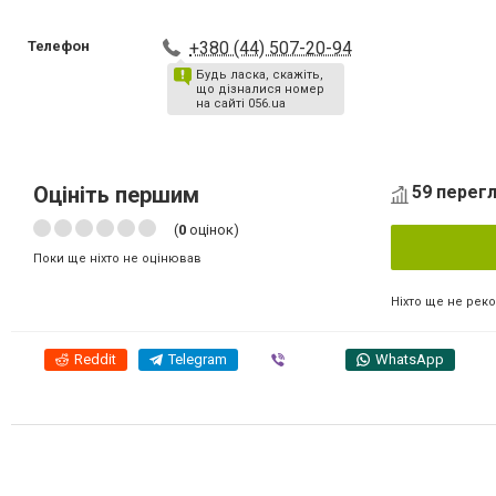
Телефон
+380 (44) 507-20-94
Будь ласка, скажіть,
що дізналися номер
на сайті 056.ua
Оцініть першим
59 перегл
(
0
оцінок)
Поки ще ніхто не оцінював
Ніхто ще не рек
Reddit
Telegram
Viber
WhatsApp