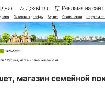
ідник
Дозвілля
Реклама на сайті
дкова
Питання-відповідь
Афіша
Оголошення
Нерухоміст
В
Військторги
ети
Фуршет, магазин семейной покупки
ет, магазин семейной по